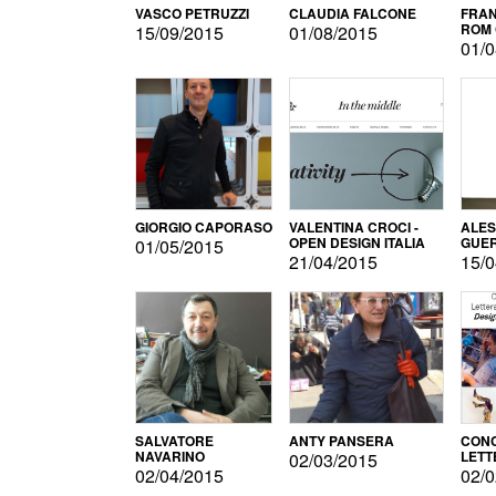
VASCO PETRUZZI
CLAUDIA FALCONE
FRAN
ROM 
15/09/2015
01/08/2015
01/0
GIORGIO CAPORASO
VALENTINA CROCI -
ALE
OPEN DESIGN ITALIA
GUE
01/05/2015
21/04/2015
15/0
SALVATORE
ANTY PANSERA
CON
NAVARINO
LETT
02/03/2015
DESI
02/04/2015
02/0