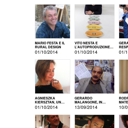
MARIO FESTA E IL
VITO NESTA E
GERA
RURAL DESIGN
L'AUTOPRODUZIONE
RESP
COME RECUPERO DEI
TECN
01/10/2014
01/10/2014
01/1
SIMBOLI
MOTO
AGNIESZKA
GERARDO
RODR
KIERSZTAN, UN
MALANGONE, IN
MATE
MODELLO DI
GIURIA PER IL
01/10/2014
13/09/2014
10/0
AUTOPRODUZIONE
CONCORSO
LETTERARIO