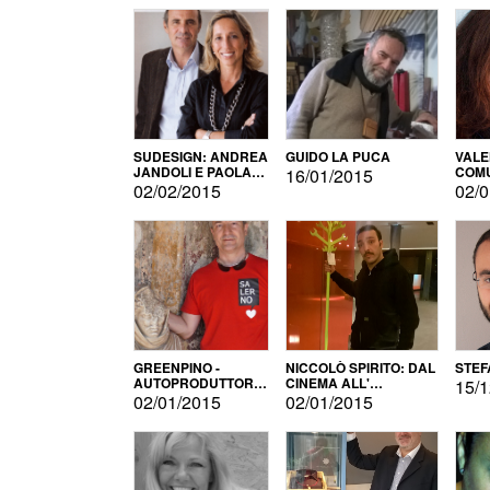
SUDESIGN: ANDREA
GUIDO LA PUCA
VALE
JANDOLI E PAOLA
COMU
16/01/2015
PISAPIA
02/02/2015
02/0
GREENPINO -
NICCOLÒ SPIRITO: DAL
STEF
AUTOPRODUTTORE
CINEMA ALL'
15/1
PER AMORE
AUTOPRODUZIONE
02/01/2015
02/01/2015