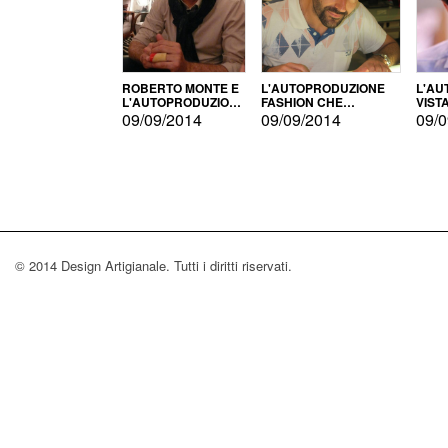
ROBERTO MONTE E
L'AUTOPRODUZIONE
L'AU
L'AUTOPRODUZIONE
FASHION CHE
VIST
CON IL CENSIMENTO
CONQUISTA GLI USA
FARI
09/09/2014
09/09/2014
09/0
© 2014 Design Artigianale. Tutti i diritti riservati.