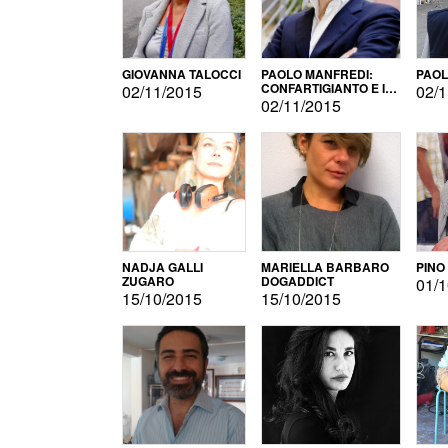
GIOVANNA TALOCCI
PAOLO MANFREDI:
PAOL
CONFARTIGIANTO E IL
02/11/2015
02/1
SONDAGGIO
02/11/2015
NADJA GALLI
MARIELLA BARBARO
PINO
ZUGARO
DOGADDICT
01/1
15/10/2015
15/10/2015