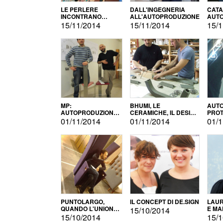
LE PERLERE
DALL'INGEGNERIA
CATA
INCONTRANO
ALL'AUTOPRODUZIONE
AUTO
L'AUTOPRODUZIONE
COMM
15/11/2014
15/11/2014
15/1
MP:
BHUMI, LE
AUTO
AUTOPRODUZIONE
CERAMICHE, IL DESIGN
PROT
E INNOVAZIONE
E L'AUTOPRODUZIONE
ROM
01/11/2014
01/11/2014
01/1
PUNTOLARGO,
IL CONCEPT DI DE.SIGN
LAUR
QUANDO L'UNIONE
E MA
15/10/2014
FA LA FORZA E
15/10/2014
15/1
VINCE