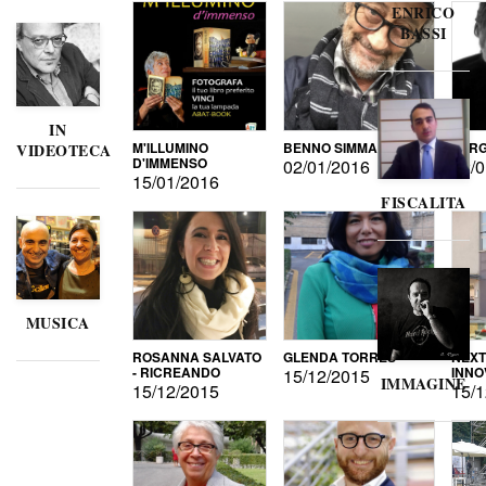
ENRICO
BASSI
IN
M'ILLUMINO
BENNO SIMMA
SERG
VIDEOTECA
D'IMMENSO
02/01/2016
02/0
15/01/2016
FISCALITA
MUSICA
ROSANNA SALVATO
GLENDA TORRES
NEXT
- RICREANDO
INNO
15/12/2015
IMMAGINE
15/12/2015
15/1