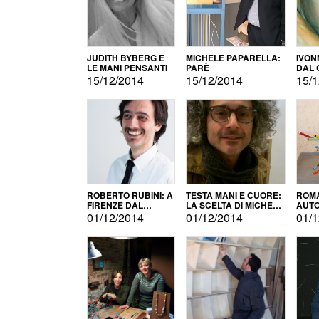
JUDITH BYBERG E
MICHELE PAPARELLA:
IVON
LE MANI PENSANTI
PARÈ
DAL 
CITT
15/12/2014
15/12/2014
15/1
ROBERTO RUBINI: A
TESTA MANI E CUORE:
ROMA
FIRENZE DAL
LA SCELTA DI MICHELE
AUT
PRODOTTO ALLA
BARBERIO
01/12/2014
01/12/2014
01/1
PROMOZIONE