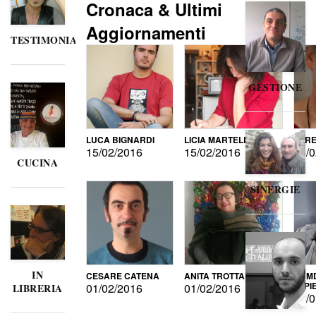
Cronaca & Ultimi
Aggiornamenti
TESTIMONIANZE
GESTIONE
LUCA BIGNARDI
LICIA MARTELLI
LORE
15/02/2016
15/02/2016
15/0
CUCINA
SINERGIE
IN
CESARE CATENA
ANITA TROTTA
GUMD
DI P
01/02/2016
01/02/2016
LIBRERIA
15/0