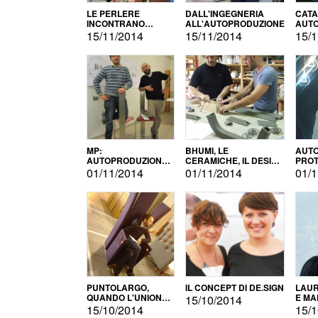
LE PERLERE
DALL'INGEGNERIA
CATA
INCONTRANO
ALL'AUTOPRODUZIONE
AUTO
L'AUTOPRODUZIONE
COMM
15/11/2014
15/11/2014
15/1
MP:
BHUMI, LE
AUTO
AUTOPRODUZIONE
CERAMICHE, IL DESIGN
PROT
E INNOVAZIONE
E L'AUTOPRODUZIONE
ROM
01/11/2014
01/11/2014
01/1
PUNTOLARGO,
IL CONCEPT DI DE.SIGN
LAUR
QUANDO L'UNIONE
E MA
15/10/2014
FA LA FORZA E
15/10/2014
15/1
VINCE