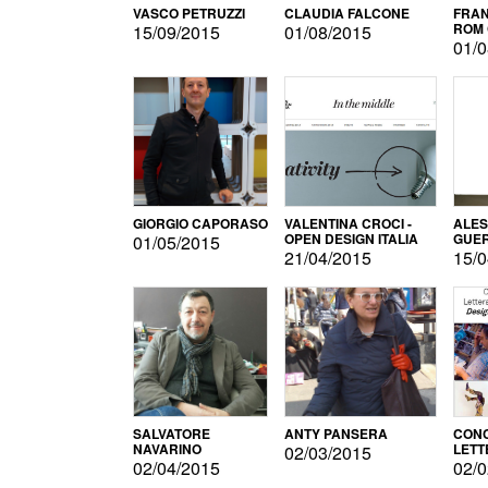
VASCO PETRUZZI
CLAUDIA FALCONE
FRAN
ROM 
15/09/2015
01/08/2015
01/0
GIORGIO CAPORASO
VALENTINA CROCI -
ALE
OPEN DESIGN ITALIA
GUE
01/05/2015
21/04/2015
15/0
SALVATORE
ANTY PANSERA
CON
NAVARINO
LETT
02/03/2015
DESI
02/04/2015
02/0