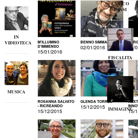
ENRICO
BASSI
IN
M'ILLUMINO
BENNO SIMMA
SERG
VIDEOTECA
D'IMMENSO
02/01/2016
02/0
15/01/2016
FISCALITA
MUSICA
ROSANNA SALVATO
GLENDA TORRES
NEXT
- RICREANDO
INNO
15/12/2015
IMMAGINE
15/12/2015
15/1