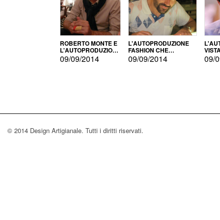
ROBERTO MONTE E
L'AUTOPRODUZIONE
L'AU
L'AUTOPRODUZIONE
FASHION CHE
VIST
CON IL CENSIMENTO
CONQUISTA GLI USA
FARI
09/09/2014
09/09/2014
09/0
© 2014 Design Artigianale. Tutti i diritti riservati.