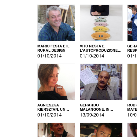
MARIO FESTA E IL
VITO NESTA E
GERA
RURAL DESIGN
L'AUTOPRODUZIONE
RESP
COME RECUPERO DEI
TECN
01/10/2014
01/10/2014
01/1
SIMBOLI
MOTO
AGNIESZKA
GERARDO
RODR
KIERSZTAN, UN
MALANGONE, IN
MATE
MODELLO DI
GIURIA PER IL
01/10/2014
13/09/2014
10/0
AUTOPRODUZIONE
CONCORSO
LETTERARIO