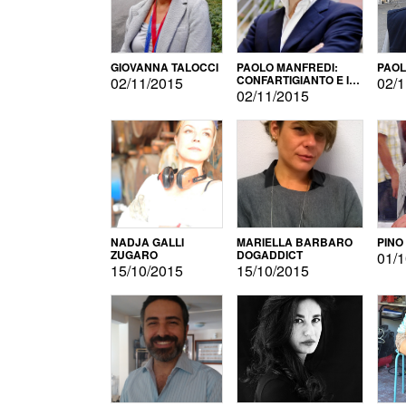
GIOVANNA TALOCCI
PAOLO MANFREDI:
PAOL
CONFARTIGIANTO E IL
02/11/2015
02/1
SONDAGGIO
02/11/2015
NADJA GALLI
MARIELLA BARBARO
PINO
ZUGARO
DOGADDICT
01/1
15/10/2015
15/10/2015