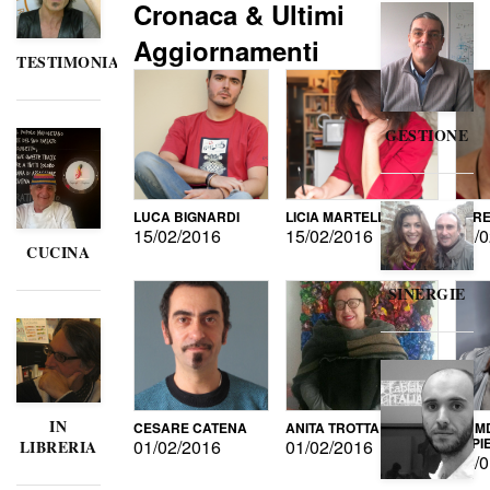
Cronaca & Ultimi
Aggiornamenti
TESTIMONIANZE
GESTIONE
LUCA BIGNARDI
LICIA MARTELLI
LORE
15/02/2016
15/02/2016
15/0
CUCINA
SINERGIE
IN
CESARE CATENA
ANITA TROTTA
GUMD
DI P
01/02/2016
01/02/2016
LIBRERIA
15/0