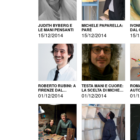
JUDITH BYBERG E
MICHELE PAPARELLA:
IVON
LE MANI PENSANTI
PARÈ
DAL 
CITT
15/12/2014
15/12/2014
15/1
ROBERTO RUBINI: A
TESTA MANI E CUORE:
ROMA
FIRENZE DAL
LA SCELTA DI MICHELE
AUT
PRODOTTO ALLA
BARBERIO
01/12/2014
01/12/2014
01/1
PROMOZIONE