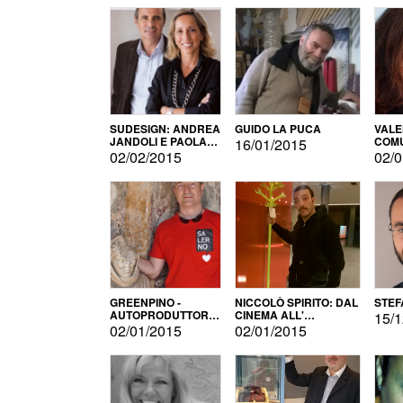
SUDESIGN: ANDREA
GUIDO LA PUCA
VALE
JANDOLI E PAOLA
COMU
16/01/2015
PISAPIA
02/02/2015
02/0
GREENPINO -
NICCOLÒ SPIRITO: DAL
STEF
AUTOPRODUTTORE
CINEMA ALL'
15/1
PER AMORE
AUTOPRODUZIONE
02/01/2015
02/01/2015