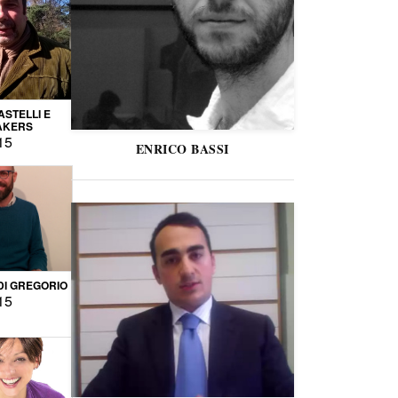
STELLI E
AKERS
15
ENRICO BASSI
DI GREGORIO
15