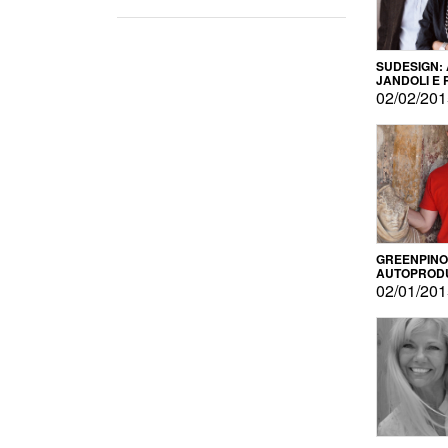
SUDESIGN:
JANDOLI E
PISAPIA
02/02/20
GREENPINO
AUTOPROD
PER AMOR
02/01/20