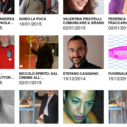
 ANDREA
GUIDO LA PUCA
VALENTINA PISCITELLI:
FEDERICA
 PAOLA
COMUNICARE IL BRAND
FRACCARO
16/01/2015
LINGUE DI
15
02/01/2015
02/01/20
 -
NICCOLÒ SPIRITO: DAL
STEFANO CAGGIANO
FUORISAL
UTTORE
CINEMA ALL'
15/12/2014
15/12/20
E
AUTOPRODUZIONE
15
02/01/2015