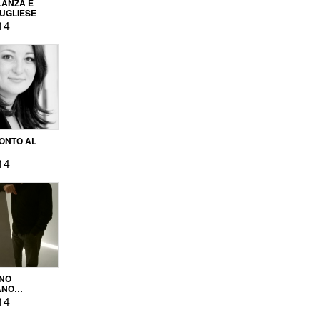
LANZA E
PUGLIESE
14
ONTO AL
14
ENO
ANO
OPRODUZIONE
14