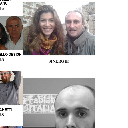
CANU
15
LLO DESIGN
15
SINERGIE
CCHETTI
15