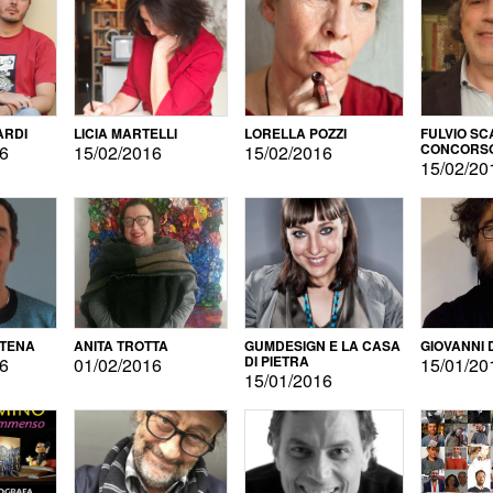
ARDI
LICIA MARTELLI
LORELLA POZZI
FULVIO SC
CONCORS
16
15/02/2016
15/02/2016
LETTERAR
15/02/20
ATENA
ANITA TROTTA
GUMDESIGN E LA CASA
GIOVANNI 
DI PIETRA
16
01/02/2016
15/01/20
15/01/2016