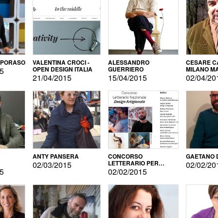
APORASO
VALENTINA CROCI -
ALESSANDRO
CESARE CA
OPEN DESIGN ITALIA
GUERRIERO
MILANO M
15
21/04/2015
15/04/2015
02/04/20
ANTY PANSERA
CONCORSO
GAETANO 
LETTERARIO PER
02/03/2015
02/02/20
DESIGNER
15
02/02/2015