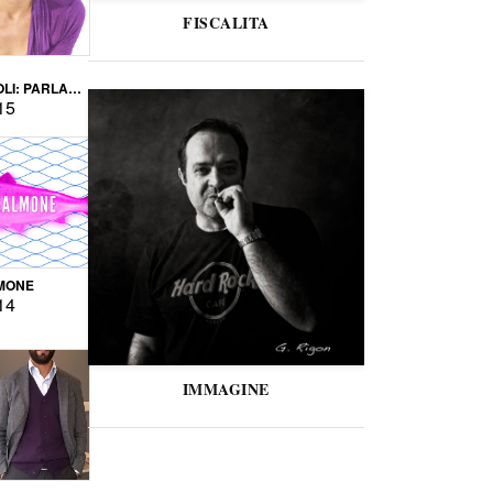
FISCALITA
LI: PARLARE
VERSE
15
MONE
14
IMMAGINE