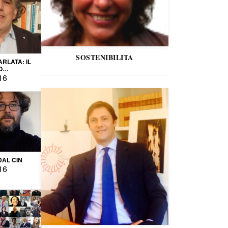
SOSTENIBILITA
ARLATA: IL
O
IO
16
DAL CIN
16