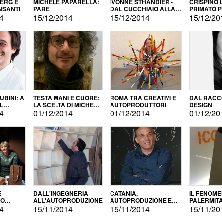
BERG E
MICHELE PAPARELLA:
IVONNE STHANDIER -
CRISPINO 
NSANTI
PARÈ
DAL CUCCHIAIO ALLA
PRIMATO 
CITTÀ
14
15/12/2014
15/12/2014
15/12/20
BINI: A
TESTA MANI E CUORE:
ROMA TRA CREATIVI E
DAL RACC
LA SCELTA DI MICHELE
AUTOPRODUTTORI
DESIGN
ALLA
BARBERIO
14
01/12/2014
01/12/2014
01/12/20
NE
E
DALL'INGEGNERIA
CATANIA,
IL FENOM
NO
ALL'AUTOPRODUZIONE
AUTOPRODUZIONE E
PALERMIT
DUZIONE
COMMERCIALIZZAZIONE
DELL'AUT
14
15/11/2014
15/11/2014
15/11/20