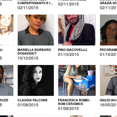
CONFARTIGIANTO E IL
GRAZIA S
15
02/11/2015
SONDAGGIO
02/11/2015
02/11/20
LI
MARIELLA BARBARO
PINO GIACOVELLLI
PECORAME
DOGADDICT
01/10/2015
01/10/20
15
15/10/2015
RUZZI
CLAUDIA FALCONE
FRANCESCA ROMEI -
GIULIO IA
ROM CERAMICS
15
01/08/2015
16/05/20
01/08/2015