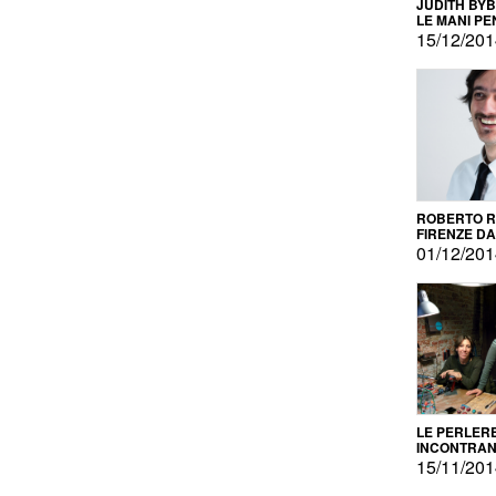
JUDITH BY
LE MANI PE
15/12/20
ROBERTO RU
FIRENZE DAL
PRODOTTO 
01/12/20
PROMOZIO
LE PERLER
INCONTRA
L'AUTOPRO
15/11/20