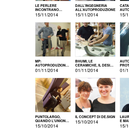
LE PERLERE
DALL'INGEGNERIA
CATA
INCONTRANO
ALL'AUTOPRODUZIONE
AUTO
L'AUTOPRODUZIONE
COMM
15/11/2014
15/11/2014
15/1
MP:
BHUMI, LE
AUTO
AUTOPRODUZIONE
CERAMICHE, IL DESIGN
PROT
E INNOVAZIONE
E L'AUTOPRODUZIONE
ROM
01/11/2014
01/11/2014
01/1
PUNTOLARGO,
IL CONCEPT DI DE.SIGN
LAUR
QUANDO L'UNIONE
E MA
15/10/2014
FA LA FORZA E
15/10/2014
15/1
VINCE