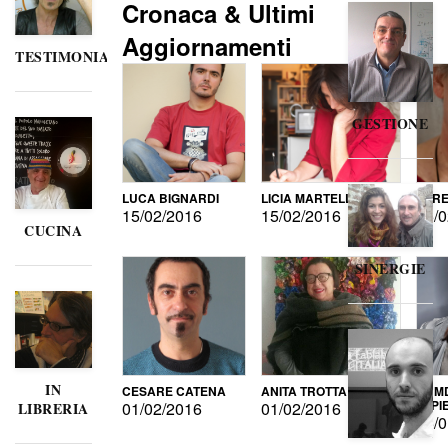
Cronaca & Ultimi
Aggiornamenti
TESTIMONIANZE
GESTIONE
LUCA BIGNARDI
LICIA MARTELLI
LORE
15/02/2016
15/02/2016
15/0
CUCINA
SINERGIE
IN
CESARE CATENA
ANITA TROTTA
GUMD
DI P
01/02/2016
01/02/2016
LIBRERIA
15/0