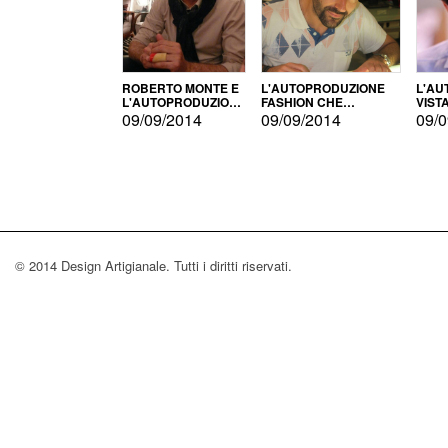
ROBERTO MONTE E
L'AUTOPRODUZIONE
L'AU
L'AUTOPRODUZIONE
FASHION CHE
VIST
CON IL CENSIMENTO
CONQUISTA GLI USA
FARI
09/09/2014
09/09/2014
09/0
© 2014 Design Artigianale. Tutti i diritti riservati.