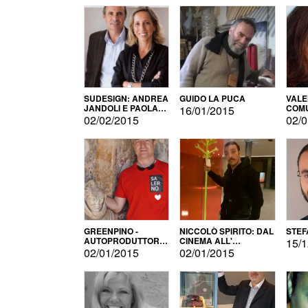
SUDESIGN: ANDREA
GUIDO LA PUCA
VALE
JANDOLI E PAOLA
COMU
16/01/2015
PISAPIA
02/02/2015
02/0
GREENPINO -
NICCOLÒ SPIRITO: DAL
STEF
AUTOPRODUTTORE
CINEMA ALL'
15/1
PER AMORE
AUTOPRODUZIONE
02/01/2015
02/01/2015