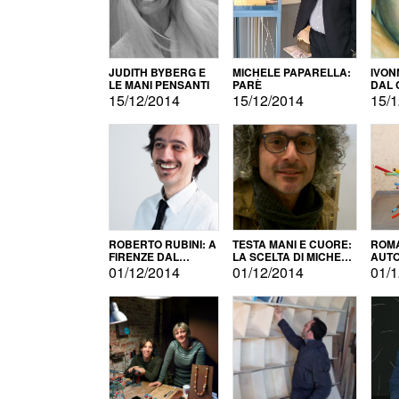
JUDITH BYBERG E
MICHELE PAPARELLA:
IVON
LE MANI PENSANTI
PARÈ
DAL 
CITT
15/12/2014
15/12/2014
15/1
ROBERTO RUBINI: A
TESTA MANI E CUORE:
ROMA
FIRENZE DAL
LA SCELTA DI MICHELE
AUT
PRODOTTO ALLA
BARBERIO
01/12/2014
01/12/2014
01/1
PROMOZIONE