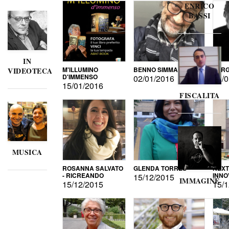
ENRICO
BASSI
IN
M'ILLUMINO
BENNO SIMMA
SERG
VIDEOTECA
D'IMMENSO
02/01/2016
02/0
15/01/2016
FISCALITA
MUSICA
ROSANNA SALVATO
GLENDA TORRES
NEXT
- RICREANDO
INNO
15/12/2015
IMMAGINE
15/12/2015
15/1