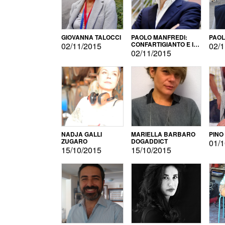
GIOVANNA TALOCCI
PAOLO MANFREDI:
PAOL
CONFARTIGIANTO E IL
02/11/2015
02/1
SONDAGGIO
02/11/2015
NADJA GALLI
MARIELLA BARBARO
PINO
ZUGARO
DOGADDICT
01/1
15/10/2015
15/10/2015