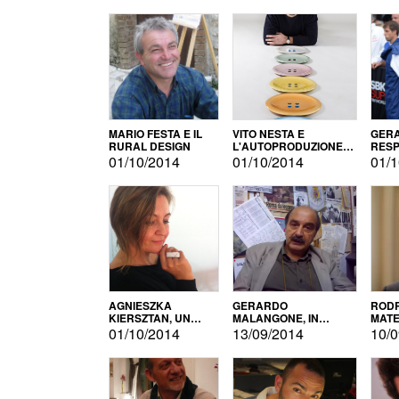
MARIO FESTA E IL
VITO NESTA E
GERA
RURAL DESIGN
L'AUTOPRODUZIONE
RESP
COME RECUPERO DEI
TECN
01/10/2014
01/10/2014
01/1
SIMBOLI
MOTO
AGNIESZKA
GERARDO
RODR
KIERSZTAN, UN
MALANGONE, IN
MATE
MODELLO DI
GIURIA PER IL
01/10/2014
13/09/2014
10/0
AUTOPRODUZIONE
CONCORSO
LETTERARIO