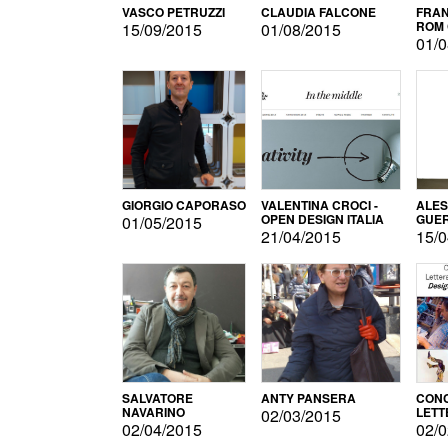
VASCO PETRUZZI
CLAUDIA FALCONE
FRAN
ROM 
15/09/2015
01/08/2015
01/0
GIORGIO CAPORASO
VALENTINA CROCI -
ALE
OPEN DESIGN ITALIA
GUE
01/05/2015
21/04/2015
15/0
SALVATORE
ANTY PANSERA
CON
NAVARINO
LETT
02/03/2015
DESI
02/04/2015
02/0