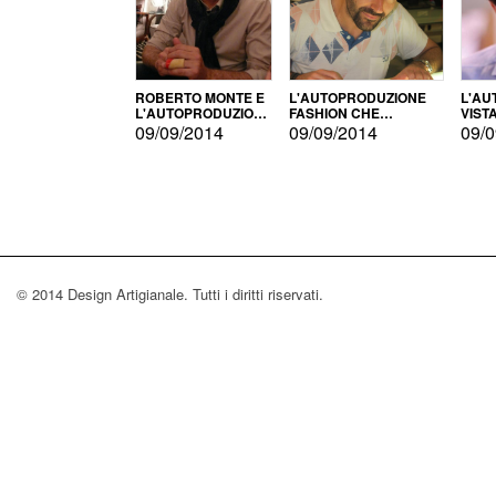
ROBERTO MONTE E
L'AUTOPRODUZIONE
L'AU
L'AUTOPRODUZIONE
FASHION CHE
VIST
CON IL CENSIMENTO
CONQUISTA GLI USA
FARI
09/09/2014
09/09/2014
09/0
© 2014 Design Artigianale. Tutti i diritti riservati.