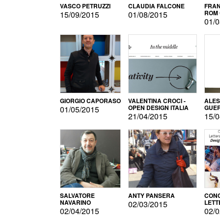
VASCO PETRUZZI
CLAUDIA FALCONE
FRAN
ROM 
15/09/2015
01/08/2015
01/0
GIORGIO CAPORASO
VALENTINA CROCI -
ALE
OPEN DESIGN ITALIA
GUE
01/05/2015
21/04/2015
15/0
SALVATORE
ANTY PANSERA
CON
NAVARINO
LETT
02/03/2015
DESI
02/04/2015
02/0