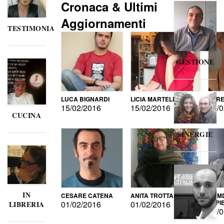
Cronaca & Ultimi
Aggiornamenti
TESTIMONIANZE
GESTIONE
LUCA BIGNARDI
LICIA MARTELLI
LORE
15/02/2016
15/02/2016
15/0
CUCINA
SINERGIE
IN
CESARE CATENA
ANITA TROTTA
GUMD
DI P
01/02/2016
01/02/2016
LIBRERIA
15/0