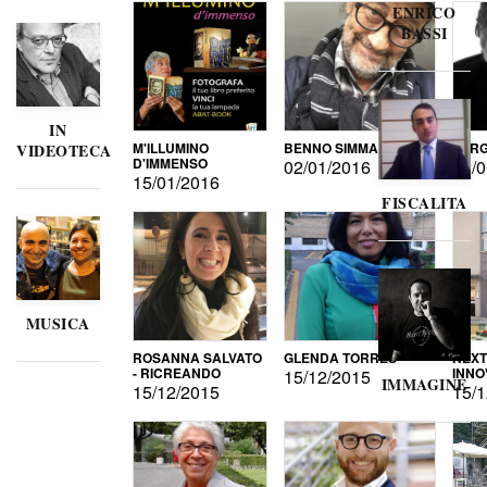
ENRICO
BASSI
IN
M'ILLUMINO
BENNO SIMMA
SERG
VIDEOTECA
D'IMMENSO
02/01/2016
02/0
15/01/2016
FISCALITA
MUSICA
ROSANNA SALVATO
GLENDA TORRES
NEXT
- RICREANDO
INNO
15/12/2015
IMMAGINE
15/12/2015
15/1