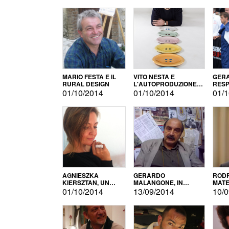
MARIO FESTA E IL
VITO NESTA E
GERA
RURAL DESIGN
L'AUTOPRODUZIONE
RESP
COME RECUPERO DEI
TECN
01/10/2014
01/10/2014
01/1
SIMBOLI
MOTO
AGNIESZKA
GERARDO
RODR
KIERSZTAN, UN
MALANGONE, IN
MATE
MODELLO DI
GIURIA PER IL
01/10/2014
13/09/2014
10/0
AUTOPRODUZIONE
CONCORSO
LETTERARIO