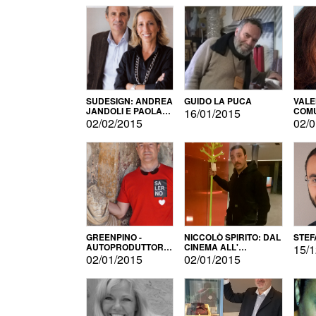
SUDESIGN: ANDREA
GUIDO LA PUCA
VALE
JANDOLI E PAOLA
COMU
16/01/2015
PISAPIA
02/02/2015
02/0
GREENPINO -
NICCOLÒ SPIRITO: DAL
STEF
AUTOPRODUTTORE
CINEMA ALL'
15/1
PER AMORE
AUTOPRODUZIONE
02/01/2015
02/01/2015