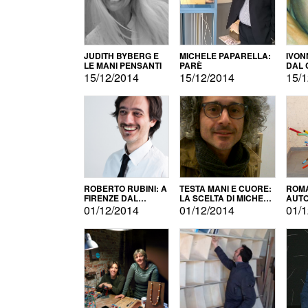
JUDITH BYBERG E
MICHELE PAPARELLA:
IVON
LE MANI PENSANTI
PARÈ
DAL 
CITT
15/12/2014
15/12/2014
15/1
ROBERTO RUBINI: A
TESTA MANI E CUORE:
ROMA
FIRENZE DAL
LA SCELTA DI MICHELE
AUT
PRODOTTO ALLA
BARBERIO
01/12/2014
01/12/2014
01/1
PROMOZIONE