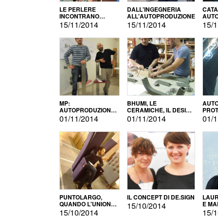
LE PERLERE
DALL'INGEGNERIA
CATA
INCONTRANO
ALL'AUTOPRODUZIONE
AUTO
L'AUTOPRODUZIONE
COMM
15/11/2014
15/11/2014
15/1
MP:
BHUMI, LE
AUTO
AUTOPRODUZIONE
CERAMICHE, IL DESIGN
PROT
E INNOVAZIONE
E L'AUTOPRODUZIONE
ROM
01/11/2014
01/11/2014
01/1
PUNTOLARGO,
IL CONCEPT DI DE.SIGN
LAUR
QUANDO L'UNIONE
E MA
15/10/2014
FA LA FORZA E
15/10/2014
15/1
VINCE