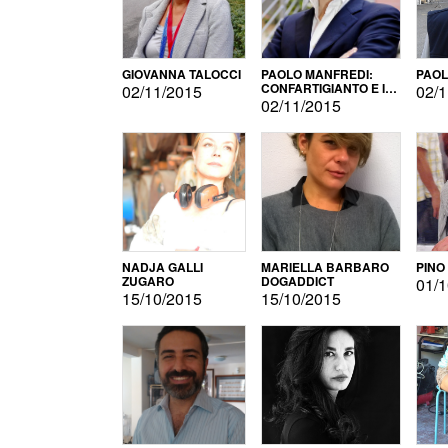
GIOVANNA TALOCCI
PAOLO MANFREDI:
PAOL
CONFARTIGIANTO E IL
02/11/2015
02/1
SONDAGGIO
02/11/2015
NADJA GALLI
MARIELLA BARBARO
PINO
ZUGARO
DOGADDICT
01/1
15/10/2015
15/10/2015