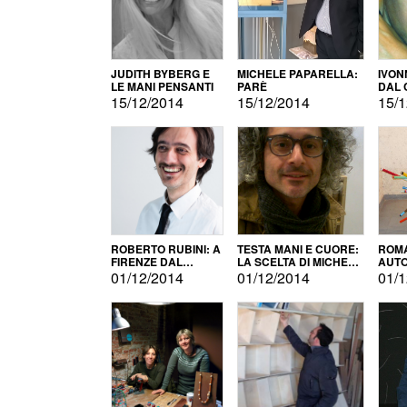
JUDITH BYBERG E
MICHELE PAPARELLA:
IVON
LE MANI PENSANTI
PARÈ
DAL 
CITT
15/12/2014
15/12/2014
15/1
ROBERTO RUBINI: A
TESTA MANI E CUORE:
ROMA
FIRENZE DAL
LA SCELTA DI MICHELE
AUT
PRODOTTO ALLA
BARBERIO
01/12/2014
01/12/2014
01/1
PROMOZIONE