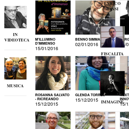
ENRICO
BASSI
IN
M'ILLUMINO
BENNO SIMMA
SERG
VIDEOTECA
D'IMMENSO
02/01/2016
02/0
15/01/2016
FISCALITA
MUSICA
ROSANNA SALVATO
GLENDA TORRES
NEXT
- RICREANDO
INNO
15/12/2015
IMMAGINE
15/12/2015
15/1