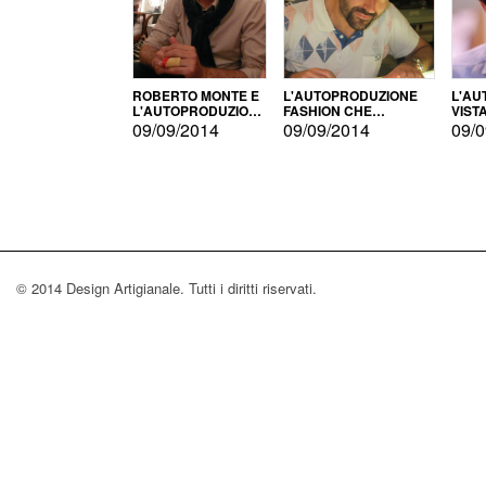
ROBERTO MONTE E
L'AUTOPRODUZIONE
L'AU
L'AUTOPRODUZIONE
FASHION CHE
VIST
CON IL CENSIMENTO
CONQUISTA GLI USA
FARI
09/09/2014
09/09/2014
09/0
© 2014 Design Artigianale. Tutti i diritti riservati.