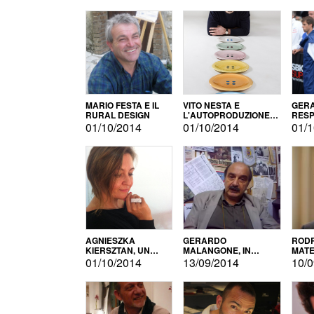
MARIO FESTA E IL
VITO NESTA E
GERA
RURAL DESIGN
L'AUTOPRODUZIONE
RESP
COME RECUPERO DEI
TECN
01/10/2014
01/10/2014
01/1
SIMBOLI
MOTO
AGNIESZKA
GERARDO
RODR
KIERSZTAN, UN
MALANGONE, IN
MATE
MODELLO DI
GIURIA PER IL
01/10/2014
13/09/2014
10/0
AUTOPRODUZIONE
CONCORSO
LETTERARIO