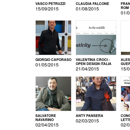
VASCO PETRUZZI
CLAUDIA FALCONE
FRAN
ROM 
15/09/2015
01/08/2015
01/0
GIORGIO CAPORASO
VALENTINA CROCI -
ALE
OPEN DESIGN ITALIA
GUE
01/05/2015
21/04/2015
15/0
SALVATORE
ANTY PANSERA
CON
NAVARINO
LETT
02/03/2015
DESI
02/04/2015
02/0