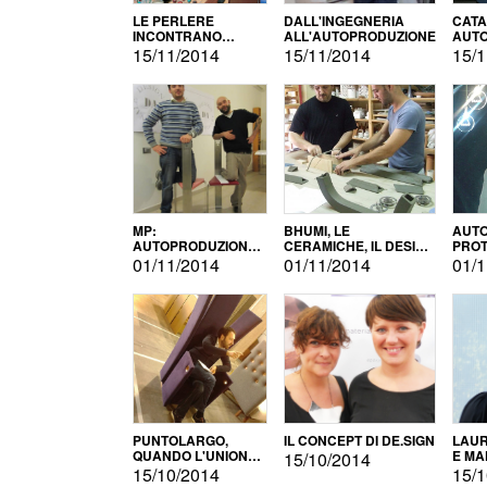
LE PERLERE
DALL'INGEGNERIA
CATA
INCONTRANO
ALL'AUTOPRODUZIONE
AUTO
L'AUTOPRODUZIONE
COMM
15/11/2014
15/11/2014
15/1
MP:
BHUMI, LE
AUTO
AUTOPRODUZIONE
CERAMICHE, IL DESIGN
PROT
E INNOVAZIONE
E L'AUTOPRODUZIONE
ROM
01/11/2014
01/11/2014
01/1
PUNTOLARGO,
IL CONCEPT DI DE.SIGN
LAUR
QUANDO L'UNIONE
E MA
15/10/2014
FA LA FORZA E
15/10/2014
15/1
VINCE