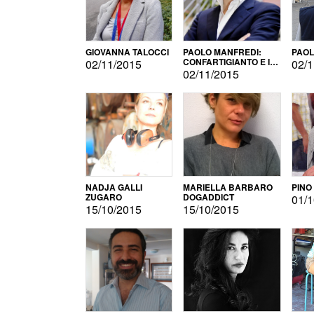
GIOVANNA TALOCCI
PAOLO MANFREDI:
PAOL
CONFARTIGIANTO E IL
02/11/2015
02/1
SONDAGGIO
02/11/2015
NADJA GALLI
MARIELLA BARBARO
PINO
ZUGARO
DOGADDICT
01/1
15/10/2015
15/10/2015