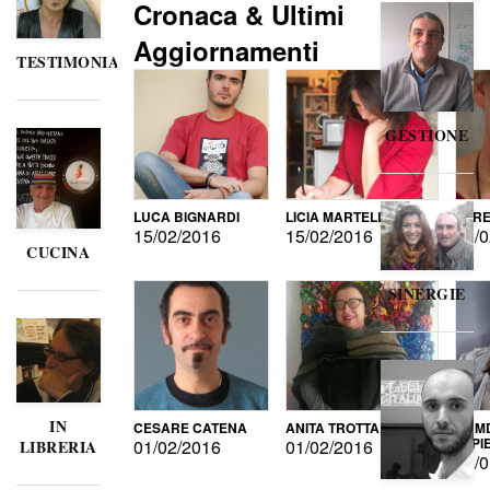
Cronaca & Ultimi
Aggiornamenti
TESTIMONIANZE
GESTIONE
LUCA BIGNARDI
LICIA MARTELLI
LORE
15/02/2016
15/02/2016
15/0
CUCINA
SINERGIE
IN
CESARE CATENA
ANITA TROTTA
GUMD
DI P
01/02/2016
01/02/2016
LIBRERIA
15/0