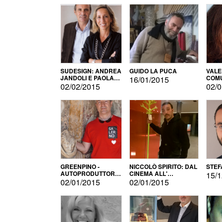
SUDESIGN: ANDREA
GUIDO LA PUCA
VALE
JANDOLI E PAOLA
COMU
16/01/2015
PISAPIA
02/02/2015
02/0
GREENPINO -
NICCOLÒ SPIRITO: DAL
STEF
AUTOPRODUTTORE
CINEMA ALL'
15/1
PER AMORE
AUTOPRODUZIONE
02/01/2015
02/01/2015