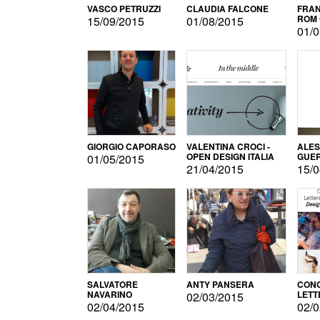
VASCO PETRUZZI
CLAUDIA FALCONE
FRAN
ROM 
15/09/2015
01/08/2015
01/0
GIORGIO CAPORASO
VALENTINA CROCI -
ALE
OPEN DESIGN ITALIA
GUE
01/05/2015
21/04/2015
15/0
SALVATORE
ANTY PANSERA
CON
NAVARINO
LETT
02/03/2015
DESI
02/04/2015
02/0