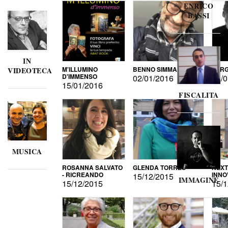
ENRICO
BASSI
IN
M'ILLUMINO
BENNO SIMMA
SERG
VIDEOTECA
D'IMMENSO
02/01/2016
02/0
15/01/2016
FISCALITA
MUSICA
ROSANNA SALVATO
GLENDA TORRES
NEXT
- RICREANDO
INNO
15/12/2015
IMMAGINE
15/12/2015
15/1