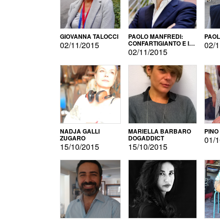
GIOVANNA TALOCCI
PAOLO MANFREDI:
PAOL
CONFARTIGIANTO E IL
02/11/2015
02/1
SONDAGGIO
02/11/2015
NADJA GALLI
MARIELLA BARBARO
PINO
ZUGARO
DOGADDICT
01/1
15/10/2015
15/10/2015