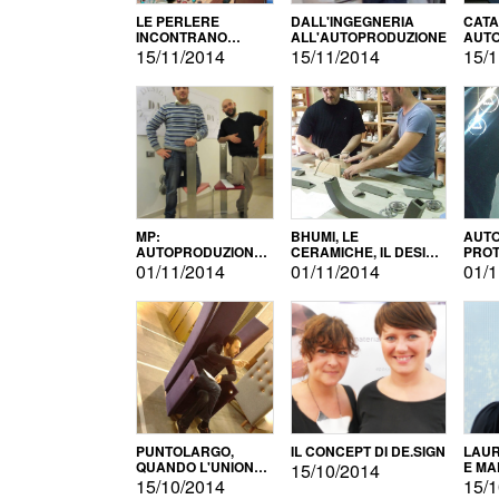
LE PERLERE
DALL'INGEGNERIA
CATA
INCONTRANO
ALL'AUTOPRODUZIONE
AUTO
L'AUTOPRODUZIONE
COMM
15/11/2014
15/11/2014
15/1
MP:
BHUMI, LE
AUTO
AUTOPRODUZIONE
CERAMICHE, IL DESIGN
PROT
E INNOVAZIONE
E L'AUTOPRODUZIONE
ROM
01/11/2014
01/11/2014
01/1
PUNTOLARGO,
IL CONCEPT DI DE.SIGN
LAUR
QUANDO L'UNIONE
E MA
15/10/2014
FA LA FORZA E
15/10/2014
15/1
VINCE