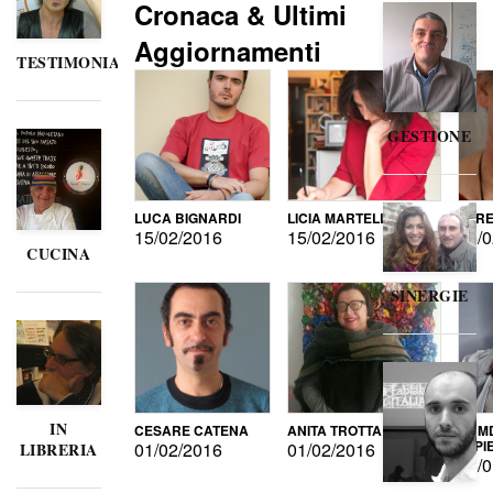
Cronaca & Ultimi
Aggiornamenti
TESTIMONIANZE
GESTIONE
LUCA BIGNARDI
LICIA MARTELLI
LORE
15/02/2016
15/02/2016
15/0
CUCINA
SINERGIE
IN
CESARE CATENA
ANITA TROTTA
GUMD
DI P
01/02/2016
01/02/2016
LIBRERIA
15/0