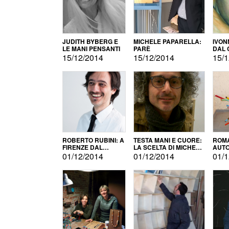
JUDITH BYBERG E
MICHELE PAPARELLA:
IVON
LE MANI PENSANTI
PARÈ
DAL 
CITT
15/12/2014
15/12/2014
15/1
ROBERTO RUBINI: A
TESTA MANI E CUORE:
ROMA
FIRENZE DAL
LA SCELTA DI MICHELE
AUT
PRODOTTO ALLA
BARBERIO
01/12/2014
01/12/2014
01/1
PROMOZIONE