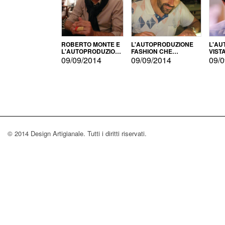
ROBERTO MONTE E
L'AUTOPRODUZIONE
L'AU
L'AUTOPRODUZIONE
FASHION CHE
VIST
CON IL CENSIMENTO
CONQUISTA GLI USA
FARI
09/09/2014
09/09/2014
09/0
© 2014 Design Artigianale. Tutti i diritti riservati.