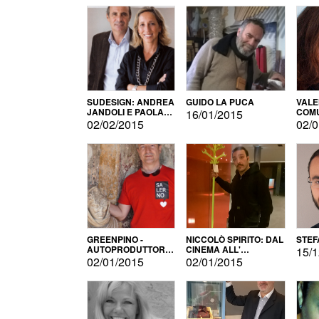
SUDESIGN: ANDREA
GUIDO LA PUCA
VALE
JANDOLI E PAOLA
COMU
16/01/2015
PISAPIA
02/02/2015
02/0
GREENPINO -
NICCOLÒ SPIRITO: DAL
STEF
AUTOPRODUTTORE
CINEMA ALL'
15/1
PER AMORE
AUTOPRODUZIONE
02/01/2015
02/01/2015