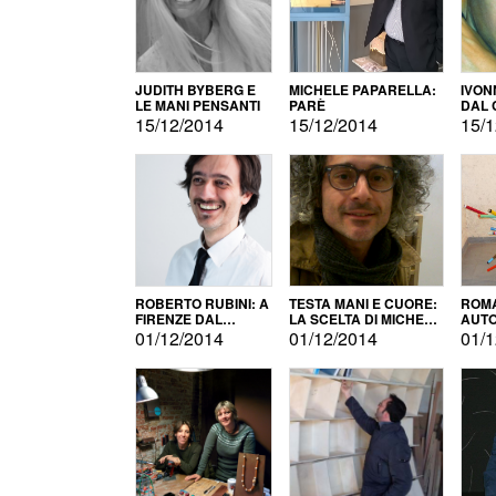
JUDITH BYBERG E
MICHELE PAPARELLA:
IVON
LE MANI PENSANTI
PARÈ
DAL 
CITT
15/12/2014
15/12/2014
15/1
ROBERTO RUBINI: A
TESTA MANI E CUORE:
ROMA
FIRENZE DAL
LA SCELTA DI MICHELE
AUT
PRODOTTO ALLA
BARBERIO
01/12/2014
01/12/2014
01/1
PROMOZIONE