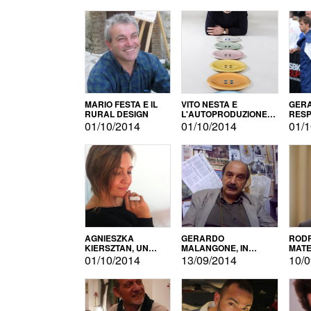
MARIO FESTA E IL
VITO NESTA E
GERA
RURAL DESIGN
L'AUTOPRODUZIONE
RESP
COME RECUPERO DEI
TECN
01/10/2014
01/10/2014
01/1
SIMBOLI
MOTO
AGNIESZKA
GERARDO
RODR
KIERSZTAN, UN
MALANGONE, IN
MATE
MODELLO DI
GIURIA PER IL
01/10/2014
13/09/2014
10/0
AUTOPRODUZIONE
CONCORSO
LETTERARIO