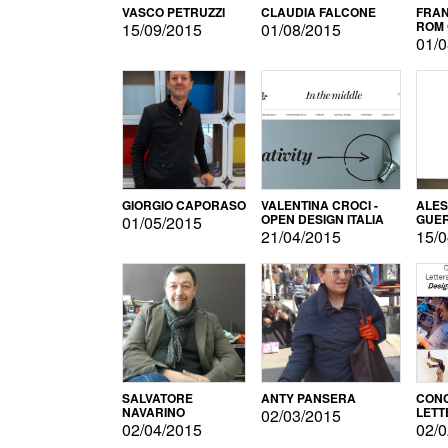
VASCO PETRUZZI
CLAUDIA FALCONE
FRAN
ROM 
15/09/2015
01/08/2015
01/0
GIORGIO CAPORASO
VALENTINA CROCI -
ALE
OPEN DESIGN ITALIA
GUE
01/05/2015
21/04/2015
15/0
SALVATORE
ANTY PANSERA
CON
NAVARINO
LETT
02/03/2015
DESI
02/04/2015
02/0