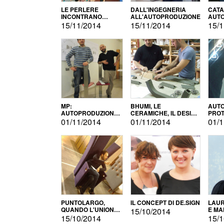
LE PERLERE
DALL'INGEGNERIA
CATA
INCONTRANO
ALL'AUTOPRODUZIONE
AUTO
L'AUTOPRODUZIONE
COMM
15/11/2014
15/11/2014
15/1
MP:
BHUMI, LE
AUTO
AUTOPRODUZIONE
CERAMICHE, IL DESIGN
PROT
E INNOVAZIONE
E L'AUTOPRODUZIONE
ROM
01/11/2014
01/11/2014
01/1
PUNTOLARGO,
IL CONCEPT DI DE.SIGN
LAUR
QUANDO L'UNIONE
E MA
15/10/2014
FA LA FORZA E
15/10/2014
15/1
VINCE