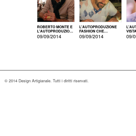
ROBERTO MONTE E
L'AUTOPRODUZIONE
L'AU
L'AUTOPRODUZIONE
FASHION CHE
VIST
CON IL CENSIMENTO
CONQUISTA GLI USA
FARI
09/09/2014
09/09/2014
09/0
© 2014 Design Artigianale. Tutti i diritti riservati.