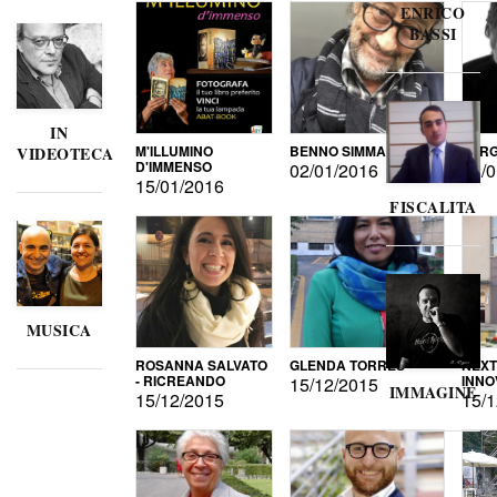
ENRICO
BASSI
IN
M'ILLUMINO
BENNO SIMMA
SERG
VIDEOTECA
D'IMMENSO
02/01/2016
02/0
15/01/2016
FISCALITA
MUSICA
ROSANNA SALVATO
GLENDA TORRES
NEXT
- RICREANDO
INNO
15/12/2015
IMMAGINE
15/12/2015
15/1