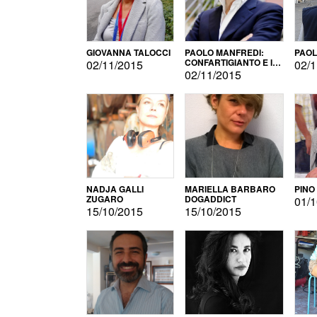
GIOVANNA TALOCCI
PAOLO MANFREDI:
PAOL
CONFARTIGIANTO E IL
02/11/2015
02/1
SONDAGGIO
02/11/2015
NADJA GALLI
MARIELLA BARBARO
PINO
ZUGARO
DOGADDICT
01/1
15/10/2015
15/10/2015