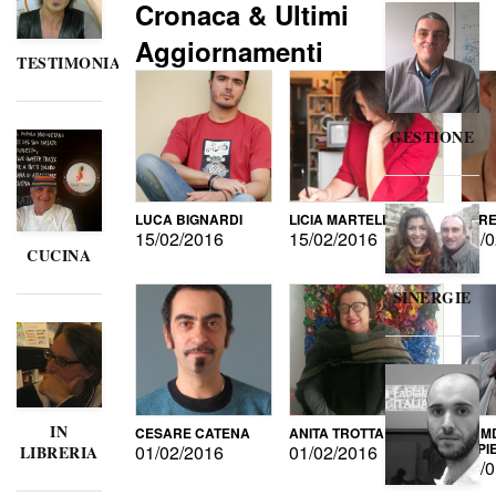
Cronaca & Ultimi
Aggiornamenti
TESTIMONIANZE
GESTIONE
LUCA BIGNARDI
LICIA MARTELLI
LORE
15/02/2016
15/02/2016
15/0
CUCINA
SINERGIE
IN
CESARE CATENA
ANITA TROTTA
GUMD
DI P
01/02/2016
01/02/2016
LIBRERIA
15/0