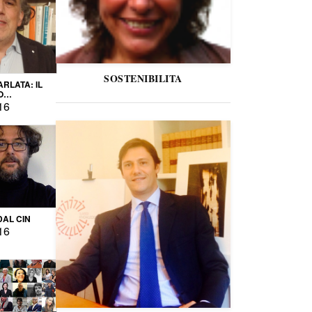
SOSTENIBILITA
ARLATA: IL
O
IO
16
DAL CIN
16