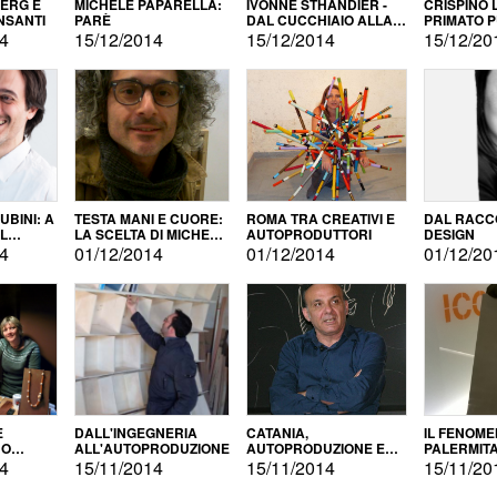
BERG E
MICHELE PAPARELLA:
IVONNE STHANDIER -
CRISPINO 
NSANTI
PARÈ
DAL CUCCHIAIO ALLA
PRIMATO 
CITTÀ
14
15/12/2014
15/12/2014
15/12/20
BINI: A
TESTA MANI E CUORE:
ROMA TRA CREATIVI E
DAL RACC
LA SCELTA DI MICHELE
AUTOPRODUTTORI
DESIGN
ALLA
BARBERIO
14
01/12/2014
01/12/2014
01/12/20
NE
E
DALL'INGEGNERIA
CATANIA,
IL FENOM
NO
ALL'AUTOPRODUZIONE
AUTOPRODUZIONE E
PALERMIT
DUZIONE
COMMERCIALIZZAZIONE
DELL'AUT
14
15/11/2014
15/11/2014
15/11/20