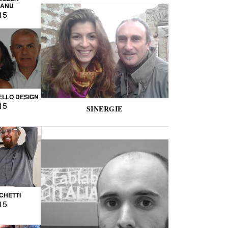
CANU
15
LLO DESIGN
15
SINERGIE
CCHETTI
15