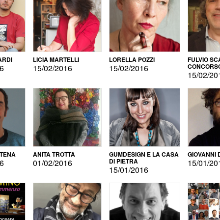
ARDI
LICIA MARTELLI
LORELLA POZZI
FULVIO SC
CONCORS
16
15/02/2016
15/02/2016
LETTERAR
15/02/20
ATENA
ANITA TROTTA
GUMDESIGN E LA CASA
GIOVANNI 
DI PIETRA
16
01/02/2016
15/01/20
15/01/2016