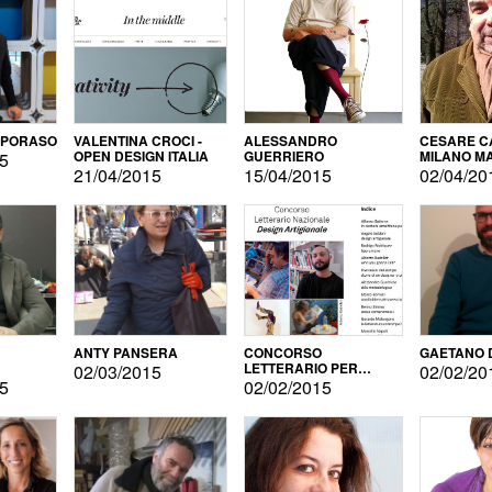
APORASO
VALENTINA CROCI -
ALESSANDRO
CESARE CA
OPEN DESIGN ITALIA
GUERRIERO
MILANO M
15
21/04/2015
15/04/2015
02/04/20
ANTY PANSERA
CONCORSO
GAETANO 
LETTERARIO PER
02/03/2015
02/02/20
DESIGNER
15
02/02/2015