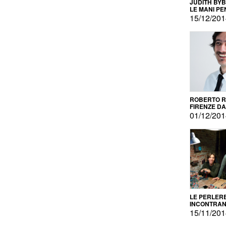
JUDITH BY
LE MANI PE
15/12/20
ROBERTO RU
FIRENZE DAL
PRODOTTO 
01/12/20
PROMOZIO
LE PERLER
INCONTRA
L'AUTOPRO
15/11/20