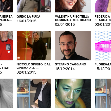
 ANDREA
GUIDO LA PUCA
VALENTINA PISCITELLI:
FEDERICA
 PAOLA
COMUNICARE IL BRAND
FRACCARO
16/01/2015
LINGUE DI
15
02/01/2015
02/01/20
 -
NICCOLÒ SPIRITO: DAL
STEFANO CAGGIANO
FUORISAL
UTTORE
CINEMA ALL'
15/12/2014
15/12/20
E
AUTOPRODUZIONE
15
02/01/2015