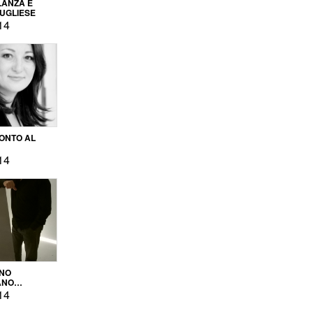
LANZA E
PUGLIESE
14
ONTO AL
14
ENO
ANO
OPRODUZIONE
14