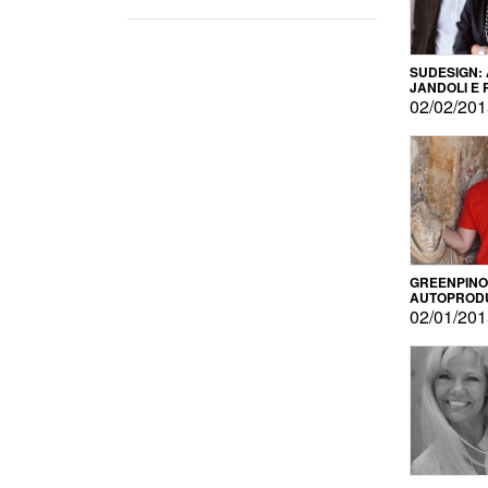
SUDESIGN:
JANDOLI E
PISAPIA
02/02/20
GREENPINO
AUTOPROD
PER AMOR
02/01/20