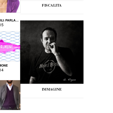
FISCALITA
LI: PARLARE
VERSE
15
MONE
14
IMMAGINE