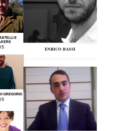
STELLI E
AKERS
15
ENRICO BASSI
DI GREGORIO
15