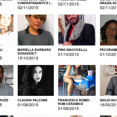
CONFARTIGIANTO E IL
GRAZIA S
15
02/11/2015
SONDAGGIO
02/11/2015
02/11/20
LI
MARIELLA BARBARO
PINO GIACOVELLLI
PECORAME
DOGADDICT
01/10/2015
01/10/20
15
15/10/2015
RUZZI
CLAUDIA FALCONE
FRANCESCA ROMEI -
GIULIO IA
ROM CERAMICS
15
01/08/2015
16/05/20
01/08/2015