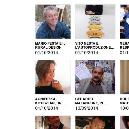
MARIO FESTA E IL
VITO NESTA E
GERA
RURAL DESIGN
L'AUTOPRODUZIONE
RESP
COME RECUPERO DEI
TECN
01/10/2014
01/10/2014
01/1
SIMBOLI
MOTO
AGNIESZKA
GERARDO
RODR
KIERSZTAN, UN
MALANGONE, IN
MATE
MODELLO DI
GIURIA PER IL
01/10/2014
13/09/2014
10/0
AUTOPRODUZIONE
CONCORSO
LETTERARIO