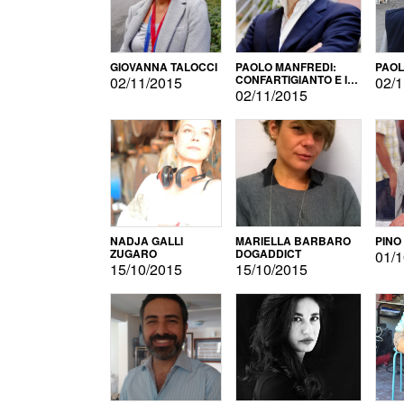
GIOVANNA TALOCCI
PAOLO MANFREDI:
PAOL
CONFARTIGIANTO E IL
02/11/2015
02/1
SONDAGGIO
02/11/2015
NADJA GALLI
MARIELLA BARBARO
PINO
ZUGARO
DOGADDICT
01/1
15/10/2015
15/10/2015