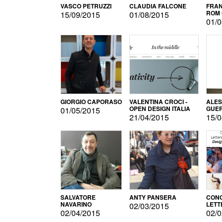
VASCO PETRUZZI
CLAUDIA FALCONE
FRAN
ROM 
15/09/2015
01/08/2015
01/0
GIORGIO CAPORASO
VALENTINA CROCI -
ALE
OPEN DESIGN ITALIA
GUE
01/05/2015
21/04/2015
15/0
SALVATORE
ANTY PANSERA
CON
NAVARINO
LETT
02/03/2015
DESI
02/04/2015
02/0