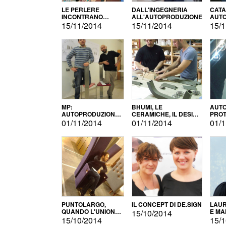
LE PERLERE
DALL'INGEGNERIA
CATA
INCONTRANO
ALL'AUTOPRODUZIONE
AUTO
L'AUTOPRODUZIONE
COMM
15/11/2014
15/11/2014
15/1
MP:
BHUMI, LE
AUTO
AUTOPRODUZIONE
CERAMICHE, IL DESIGN
PROT
E INNOVAZIONE
E L'AUTOPRODUZIONE
ROM
01/11/2014
01/11/2014
01/1
PUNTOLARGO,
IL CONCEPT DI DE.SIGN
LAUR
QUANDO L'UNIONE
E MA
15/10/2014
FA LA FORZA E
15/10/2014
15/1
VINCE