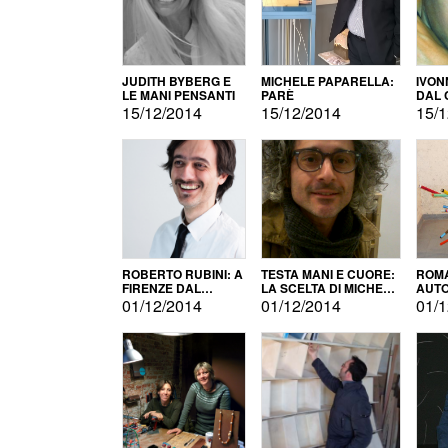
JUDITH BYBERG E
MICHELE PAPARELLA:
IVON
LE MANI PENSANTI
PARÈ
DAL 
CITT
15/12/2014
15/12/2014
15/1
ROBERTO RUBINI: A
TESTA MANI E CUORE:
ROMA
FIRENZE DAL
LA SCELTA DI MICHELE
AUT
PRODOTTO ALLA
BARBERIO
01/12/2014
01/12/2014
01/1
PROMOZIONE