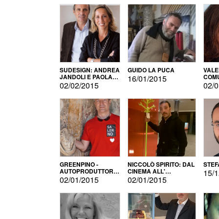
SUDESIGN: ANDREA
GUIDO LA PUCA
VALE
JANDOLI E PAOLA
COMU
16/01/2015
PISAPIA
02/02/2015
02/0
GREENPINO -
NICCOLÒ SPIRITO: DAL
STEF
AUTOPRODUTTORE
CINEMA ALL'
15/1
PER AMORE
AUTOPRODUZIONE
02/01/2015
02/01/2015