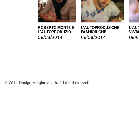
ROBERTO MONTE E
L'AUTOPRODUZIONE
L'AU
L'AUTOPRODUZIONE
FASHION CHE
VIST
CON IL CENSIMENTO
CONQUISTA GLI USA
FARI
09/09/2014
09/09/2014
09/0
© 2014 Design Artigianale. Tutti i diritti riservati.