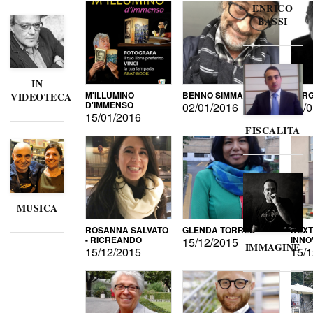
ENRICO
BASSI
IN
M'ILLUMINO
BENNO SIMMA
SERG
VIDEOTECA
D'IMMENSO
02/01/2016
02/0
15/01/2016
FISCALITA
MUSICA
ROSANNA SALVATO
GLENDA TORRES
NEXT
- RICREANDO
INNO
15/12/2015
IMMAGINE
15/12/2015
15/1