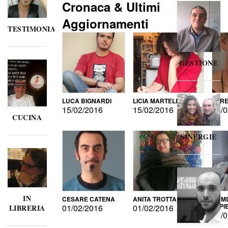
Cronaca & Ultimi
Aggiornamenti
TESTIMONIANZE
GESTIONE
LUCA BIGNARDI
LICIA MARTELLI
LORE
15/02/2016
15/02/2016
15/0
CUCINA
SINERGIE
IN
CESARE CATENA
ANITA TROTTA
GUMD
DI P
01/02/2016
01/02/2016
LIBRERIA
15/0