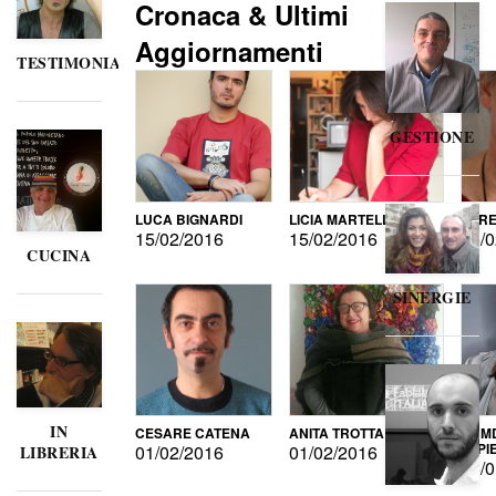
Cronaca & Ultimi
Aggiornamenti
TESTIMONIANZE
GESTIONE
LUCA BIGNARDI
LICIA MARTELLI
LORE
15/02/2016
15/02/2016
15/0
CUCINA
SINERGIE
IN
CESARE CATENA
ANITA TROTTA
GUMD
DI P
01/02/2016
01/02/2016
LIBRERIA
15/0