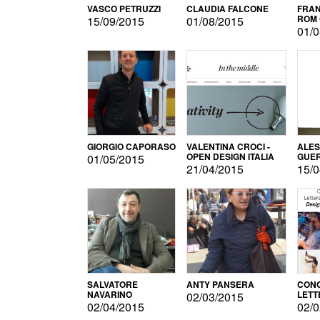
VASCO PETRUZZI
CLAUDIA FALCONE
FRAN
ROM 
15/09/2015
01/08/2015
01/0
GIORGIO CAPORASO
VALENTINA CROCI -
ALE
OPEN DESIGN ITALIA
GUE
01/05/2015
21/04/2015
15/0
SALVATORE
ANTY PANSERA
CON
NAVARINO
LETT
02/03/2015
DESI
02/04/2015
02/0