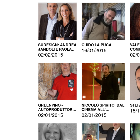
SUDESIGN: ANDREA
GUIDO LA PUCA
VALE
JANDOLI E PAOLA
COMU
16/01/2015
PISAPIA
02/02/2015
02/0
GREENPINO -
NICCOLÒ SPIRITO: DAL
STEF
AUTOPRODUTTORE
CINEMA ALL'
15/1
PER AMORE
AUTOPRODUZIONE
02/01/2015
02/01/2015