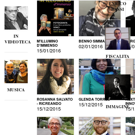
ENRICO
BASSI
IN
M'ILLUMINO
BENNO SIMMA
SERG
VIDEOTECA
D'IMMENSO
02/01/2016
02/0
15/01/2016
FISCALITA
MUSICA
ROSANNA SALVATO
GLENDA TORRES
NEXT
- RICREANDO
INNO
15/12/2015
IMMAGINE
15/12/2015
15/1