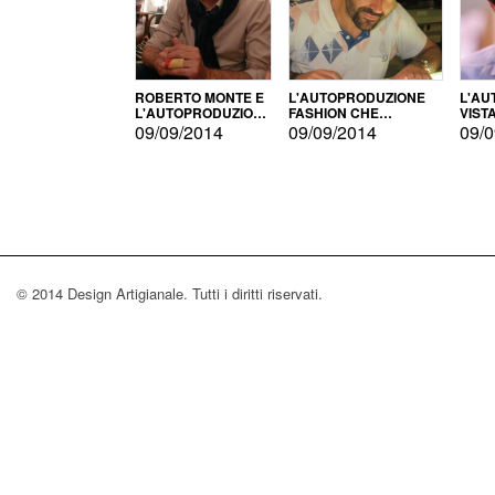
ROBERTO MONTE E
L'AUTOPRODUZIONE
L'AU
L'AUTOPRODUZIONE
FASHION CHE
VIST
CON IL CENSIMENTO
CONQUISTA GLI USA
FARI
09/09/2014
09/09/2014
09/0
© 2014 Design Artigianale. Tutti i diritti riservati.