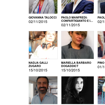
GIOVANNA TALOCCI
PAOLO MANFREDI:
PAOL
CONFARTIGIANTO E IL
02/11/2015
02/1
SONDAGGIO
02/11/2015
NADJA GALLI
MARIELLA BARBARO
PINO
ZUGARO
DOGADDICT
01/1
15/10/2015
15/10/2015