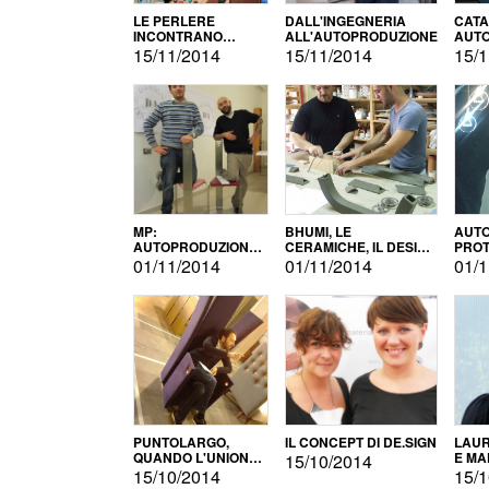
LE PERLERE
DALL'INGEGNERIA
CATA
INCONTRANO
ALL'AUTOPRODUZIONE
AUTO
L'AUTOPRODUZIONE
COMM
15/11/2014
15/11/2014
15/1
MP:
BHUMI, LE
AUTO
AUTOPRODUZIONE
CERAMICHE, IL DESIGN
PROT
E INNOVAZIONE
E L'AUTOPRODUZIONE
ROM
01/11/2014
01/11/2014
01/1
PUNTOLARGO,
IL CONCEPT DI DE.SIGN
LAUR
QUANDO L'UNIONE
E MA
15/10/2014
FA LA FORZA E
15/10/2014
15/1
VINCE