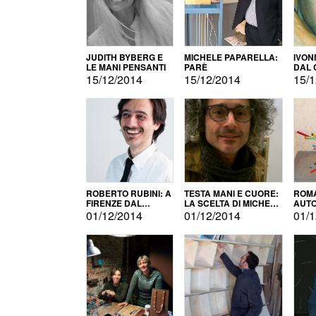
JUDITH BYBERG E
MICHELE PAPARELLA:
IVON
LE MANI PENSANTI
PARÈ
DAL 
CITT
15/12/2014
15/12/2014
15/1
ROBERTO RUBINI: A
TESTA MANI E CUORE:
ROMA
FIRENZE DAL
LA SCELTA DI MICHELE
AUT
PRODOTTO ALLA
BARBERIO
01/12/2014
01/12/2014
01/1
PROMOZIONE