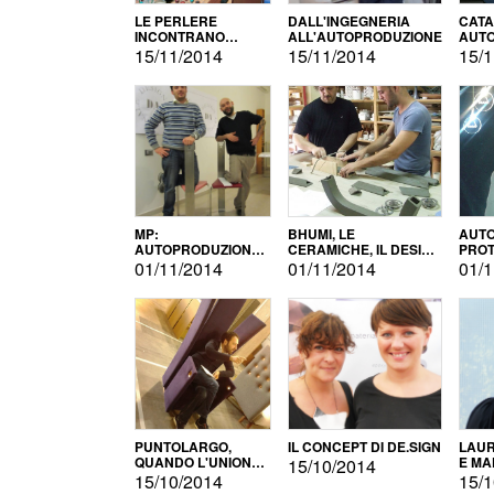
LE PERLERE
DALL'INGEGNERIA
CATA
INCONTRANO
ALL'AUTOPRODUZIONE
AUTO
L'AUTOPRODUZIONE
COMM
15/11/2014
15/11/2014
15/1
MP:
BHUMI, LE
AUTO
AUTOPRODUZIONE
CERAMICHE, IL DESIGN
PROT
E INNOVAZIONE
E L'AUTOPRODUZIONE
ROM
01/11/2014
01/11/2014
01/1
PUNTOLARGO,
IL CONCEPT DI DE.SIGN
LAUR
QUANDO L'UNIONE
E MA
15/10/2014
FA LA FORZA E
15/10/2014
15/1
VINCE