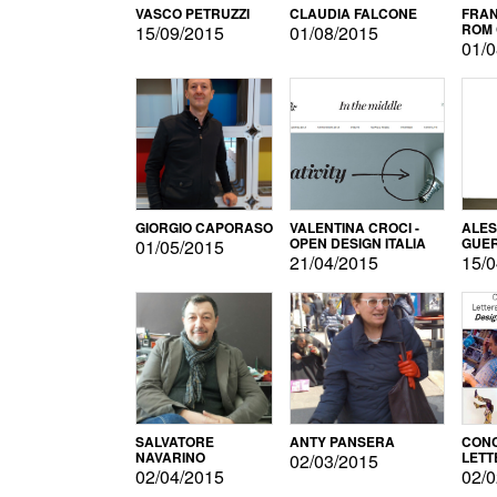
VASCO PETRUZZI
CLAUDIA FALCONE
FRAN
ROM 
15/09/2015
01/08/2015
01/0
GIORGIO CAPORASO
VALENTINA CROCI -
ALE
OPEN DESIGN ITALIA
GUE
01/05/2015
21/04/2015
15/0
SALVATORE
ANTY PANSERA
CON
NAVARINO
LETT
02/03/2015
DESI
02/04/2015
02/0