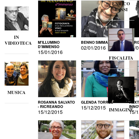
ENRICO
BASSI
IN
M'ILLUMINO
BENNO SIMMA
SERG
VIDEOTECA
D'IMMENSO
02/01/2016
02/0
15/01/2016
FISCALITA
MUSICA
ROSANNA SALVATO
GLENDA TORRES
NEXT
- RICREANDO
INNO
15/12/2015
IMMAGINE
15/12/2015
15/1