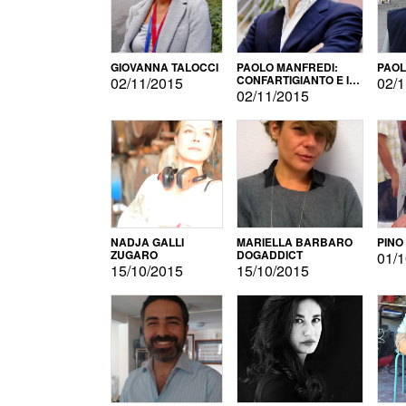
GIOVANNA TALOCCI
PAOLO MANFREDI:
PAOL
CONFARTIGIANTO E IL
02/11/2015
02/1
SONDAGGIO
02/11/2015
NADJA GALLI
MARIELLA BARBARO
PINO
ZUGARO
DOGADDICT
01/1
15/10/2015
15/10/2015