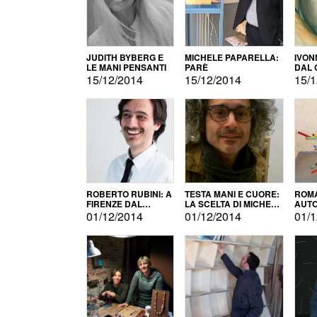
JUDITH BYBERG E
MICHELE PAPARELLA:
IVON
LE MANI PENSANTI
PARÈ
DAL 
CITT
15/12/2014
15/12/2014
15/1
ROBERTO RUBINI: A
TESTA MANI E CUORE:
ROMA
FIRENZE DAL
LA SCELTA DI MICHELE
AUT
PRODOTTO ALLA
BARBERIO
01/12/2014
01/12/2014
01/1
PROMOZIONE