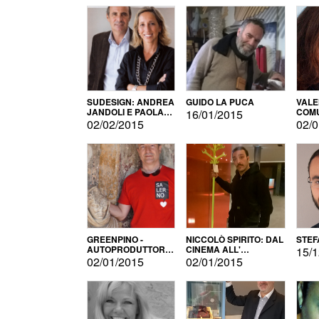
SUDESIGN: ANDREA
GUIDO LA PUCA
VALE
JANDOLI E PAOLA
COMU
16/01/2015
PISAPIA
02/02/2015
02/0
GREENPINO -
NICCOLÒ SPIRITO: DAL
STEF
AUTOPRODUTTORE
CINEMA ALL'
15/1
PER AMORE
AUTOPRODUZIONE
02/01/2015
02/01/2015