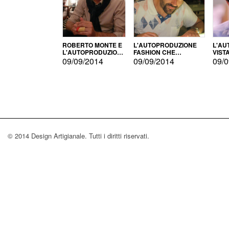
ROBERTO MONTE E
L'AUTOPRODUZIONE
L'AU
L'AUTOPRODUZIONE
FASHION CHE
VIST
CON IL CENSIMENTO
CONQUISTA GLI USA
FARI
09/09/2014
09/09/2014
09/0
© 2014 Design Artigianale. Tutti i diritti riservati.