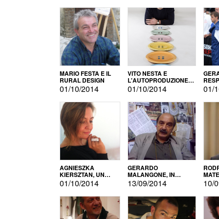
MARIO FESTA E IL
VITO NESTA E
GERA
RURAL DESIGN
L'AUTOPRODUZIONE
RESP
COME RECUPERO DEI
TECN
01/10/2014
01/10/2014
01/1
SIMBOLI
MOTO
AGNIESZKA
GERARDO
RODR
KIERSZTAN, UN
MALANGONE, IN
MATE
MODELLO DI
GIURIA PER IL
01/10/2014
13/09/2014
10/0
AUTOPRODUZIONE
CONCORSO
LETTERARIO