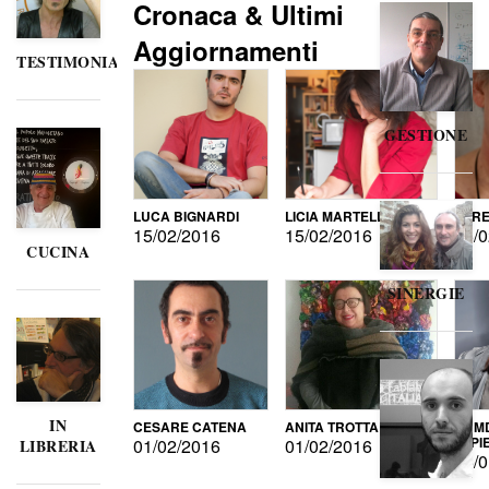
Cronaca & Ultimi
Aggiornamenti
TESTIMONIANZE
GESTIONE
LUCA BIGNARDI
LICIA MARTELLI
LORE
15/02/2016
15/02/2016
15/0
CUCINA
SINERGIE
IN
CESARE CATENA
ANITA TROTTA
GUMD
DI P
01/02/2016
01/02/2016
LIBRERIA
15/0