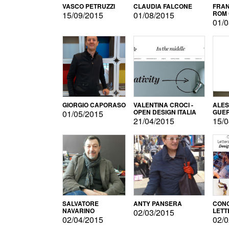
VASCO PETRUZZI
CLAUDIA FALCONE
FRAN
ROM 
15/09/2015
01/08/2015
01/0
GIORGIO CAPORASO
VALENTINA CROCI -
ALE
OPEN DESIGN ITALIA
GUE
01/05/2015
21/04/2015
15/0
SALVATORE
ANTY PANSERA
CON
NAVARINO
LETT
02/03/2015
DESI
02/04/2015
02/0