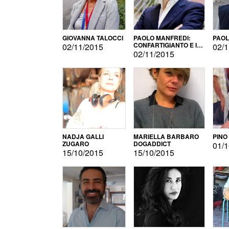
GIOVANNA TALOCCI
PAOLO MANFREDI:
PAOL
CONFARTIGIANTO E IL
02/11/2015
02/1
SONDAGGIO
02/11/2015
NADJA GALLI
MARIELLA BARBARO
PINO
ZUGARO
DOGADDICT
01/1
15/10/2015
15/10/2015