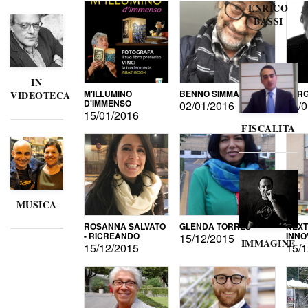
ENRICO
BASSI
IN
M'ILLUMINO
BENNO SIMMA
SERG
VIDEOTECA
D'IMMENSO
02/01/2016
02/0
15/01/2016
FISCALITA
MUSICA
ROSANNA SALVATO
GLENDA TORRES
NEXT
- RICREANDO
INNO
15/12/2015
IMMAGINE
15/12/2015
15/1