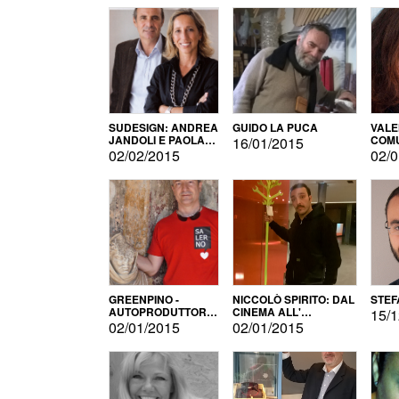
SUDESIGN: ANDREA
GUIDO LA PUCA
VALE
JANDOLI E PAOLA
COMU
16/01/2015
PISAPIA
02/02/2015
02/0
GREENPINO -
NICCOLÒ SPIRITO: DAL
STEF
AUTOPRODUTTORE
CINEMA ALL'
15/1
PER AMORE
AUTOPRODUZIONE
02/01/2015
02/01/2015