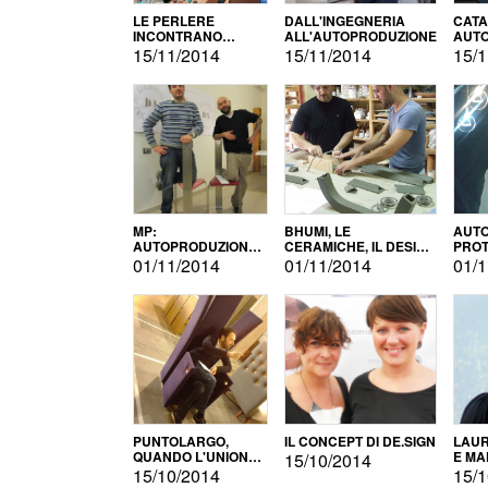
LE PERLERE
DALL'INGEGNERIA
CATA
INCONTRANO
ALL'AUTOPRODUZIONE
AUTO
L'AUTOPRODUZIONE
COMM
15/11/2014
15/11/2014
15/1
MP:
BHUMI, LE
AUTO
AUTOPRODUZIONE
CERAMICHE, IL DESIGN
PROT
E INNOVAZIONE
E L'AUTOPRODUZIONE
ROM
01/11/2014
01/11/2014
01/1
PUNTOLARGO,
IL CONCEPT DI DE.SIGN
LAUR
QUANDO L'UNIONE
E MA
15/10/2014
FA LA FORZA E
15/10/2014
15/1
VINCE