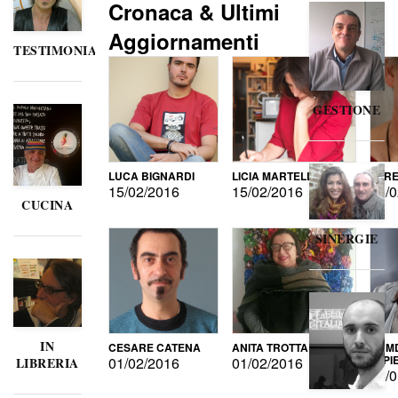
Cronaca & Ultimi
Aggiornamenti
TESTIMONIANZE
GESTIONE
LUCA BIGNARDI
LICIA MARTELLI
LORE
15/02/2016
15/02/2016
15/0
CUCINA
SINERGIE
IN
CESARE CATENA
ANITA TROTTA
GUMD
DI P
01/02/2016
01/02/2016
LIBRERIA
15/0