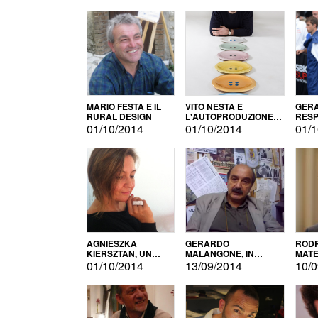
MARIO FESTA E IL
VITO NESTA E
GERA
RURAL DESIGN
L'AUTOPRODUZIONE
RESP
COME RECUPERO DEI
TECN
01/10/2014
01/10/2014
01/1
SIMBOLI
MOTO
AGNIESZKA
GERARDO
RODR
KIERSZTAN, UN
MALANGONE, IN
MATE
MODELLO DI
GIURIA PER IL
01/10/2014
13/09/2014
10/0
AUTOPRODUZIONE
CONCORSO
LETTERARIO