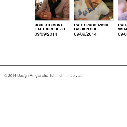
ROBERTO MONTE E
L'AUTOPRODUZIONE
L'AU
L'AUTOPRODUZIONE
FASHION CHE
VIST
CON IL CENSIMENTO
CONQUISTA GLI USA
FARI
09/09/2014
09/09/2014
09/0
© 2014 Design Artigianale. Tutti i diritti riservati.