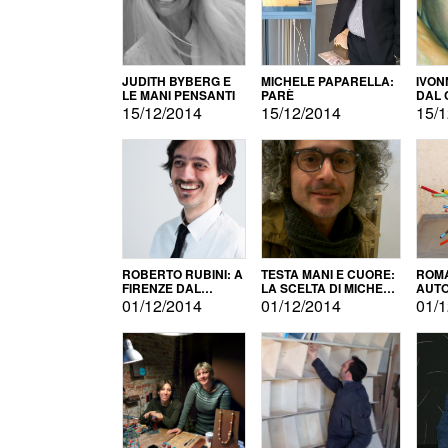
JUDITH BYBERG E
MICHELE PAPARELLA:
IVON
LE MANI PENSANTI
PARÈ
DAL 
CITT
15/12/2014
15/12/2014
15/1
ROBERTO RUBINI: A
TESTA MANI E CUORE:
ROMA
FIRENZE DAL
LA SCELTA DI MICHELE
AUT
PRODOTTO ALLA
BARBERIO
01/12/2014
01/12/2014
01/1
PROMOZIONE