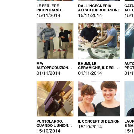
LE PERLERE
DALL'INGEGNERIA
CATA
INCONTRANO
ALL'AUTOPRODUZIONE
AUTO
L'AUTOPRODUZIONE
COMM
15/11/2014
15/11/2014
15/1
MP:
BHUMI, LE
AUTO
AUTOPRODUZIONE
CERAMICHE, IL DESIGN
PROT
E INNOVAZIONE
E L'AUTOPRODUZIONE
ROM
01/11/2014
01/11/2014
01/1
PUNTOLARGO,
IL CONCEPT DI DE.SIGN
LAUR
QUANDO L'UNIONE
E MA
15/10/2014
FA LA FORZA E
15/10/2014
15/1
VINCE