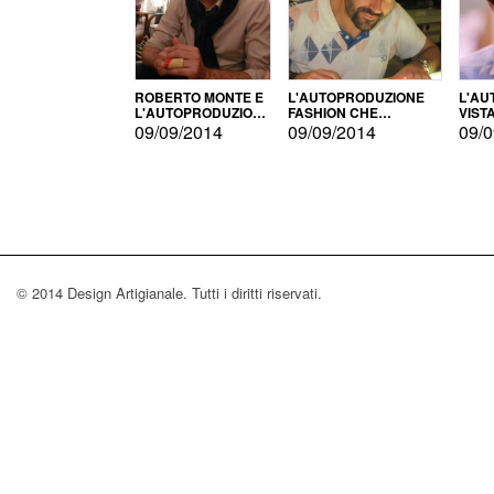
ROBERTO MONTE E
L'AUTOPRODUZIONE
L'AU
L'AUTOPRODUZIONE
FASHION CHE
VIST
CON IL CENSIMENTO
CONQUISTA GLI USA
FARI
09/09/2014
09/09/2014
09/0
© 2014 Design Artigianale. Tutti i diritti riservati.