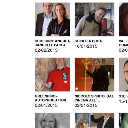
SUDESIGN: ANDREA
GUIDO LA PUCA
VALE
JANDOLI E PAOLA
COMU
16/01/2015
PISAPIA
02/02/2015
02/0
GREENPINO -
NICCOLÒ SPIRITO: DAL
STEF
AUTOPRODUTTORE
CINEMA ALL'
15/1
PER AMORE
AUTOPRODUZIONE
02/01/2015
02/01/2015