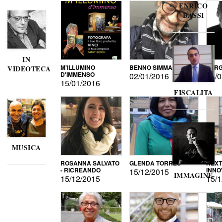
ENRICO
BASSI
IN
M'ILLUMINO
BENNO SIMMA
SERG
VIDEOTECA
D'IMMENSO
02/01/2016
02/0
15/01/2016
FISCALITA
MUSICA
ROSANNA SALVATO
GLENDA TORRES
NEXT
- RICREANDO
INNO
15/12/2015
IMMAGINE
15/12/2015
15/1