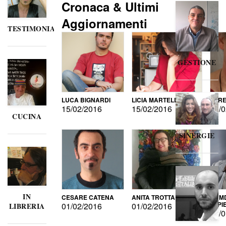
Cronaca & Ultimi
Aggiornamenti
TESTIMONIANZE
GESTIONE
LUCA BIGNARDI
LICIA MARTELLI
LORE
15/02/2016
15/02/2016
15/0
CUCINA
SINERGIE
IN
CESARE CATENA
ANITA TROTTA
GUMD
DI P
01/02/2016
01/02/2016
LIBRERIA
15/0