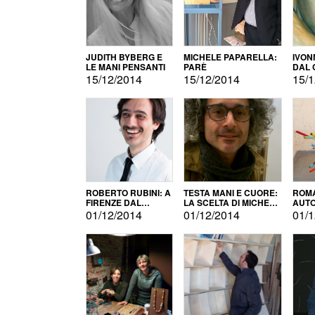
JUDITH BYBERG E
MICHELE PAPARELLA:
IVON
LE MANI PENSANTI
PARÈ
DAL 
CITT
15/12/2014
15/12/2014
15/1
ROBERTO RUBINI: A
TESTA MANI E CUORE:
ROMA
FIRENZE DAL
LA SCELTA DI MICHELE
AUT
PRODOTTO ALLA
BARBERIO
01/12/2014
01/12/2014
01/1
PROMOZIONE