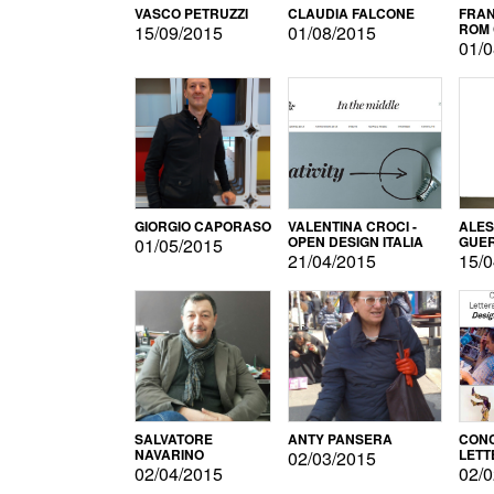
VASCO PETRUZZI
CLAUDIA FALCONE
FRAN
ROM 
15/09/2015
01/08/2015
01/0
GIORGIO CAPORASO
VALENTINA CROCI -
ALE
OPEN DESIGN ITALIA
GUE
01/05/2015
21/04/2015
15/0
SALVATORE
ANTY PANSERA
CON
NAVARINO
LETT
02/03/2015
DESI
02/04/2015
02/0