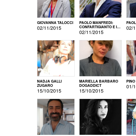
GIOVANNA TALOCCI
PAOLO MANFREDI:
PAOL
CONFARTIGIANTO E IL
02/11/2015
02/1
SONDAGGIO
02/11/2015
NADJA GALLI
MARIELLA BARBARO
PINO
ZUGARO
DOGADDICT
01/1
15/10/2015
15/10/2015