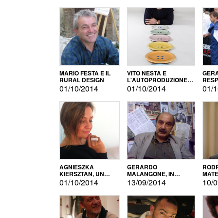
MARIO FESTA E IL
VITO NESTA E
GERA
RURAL DESIGN
L'AUTOPRODUZIONE
RESP
COME RECUPERO DEI
TECN
01/10/2014
01/10/2014
01/1
SIMBOLI
MOTO
AGNIESZKA
GERARDO
RODR
KIERSZTAN, UN
MALANGONE, IN
MATE
MODELLO DI
GIURIA PER IL
01/10/2014
13/09/2014
10/0
AUTOPRODUZIONE
CONCORSO
LETTERARIO