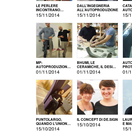
LE PERLERE
DALL'INGEGNERIA
CATA
INCONTRANO
ALL'AUTOPRODUZIONE
AUTO
L'AUTOPRODUZIONE
COMM
15/11/2014
15/11/2014
15/1
MP:
BHUMI, LE
AUTO
AUTOPRODUZIONE
CERAMICHE, IL DESIGN
PROT
E INNOVAZIONE
E L'AUTOPRODUZIONE
ROM
01/11/2014
01/11/2014
01/1
PUNTOLARGO,
IL CONCEPT DI DE.SIGN
LAUR
QUANDO L'UNIONE
E MA
15/10/2014
FA LA FORZA E
15/10/2014
15/1
VINCE