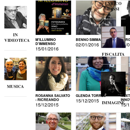
ENRICO
BASSI
IN
M'ILLUMINO
BENNO SIMMA
SERG
VIDEOTECA
D'IMMENSO
02/01/2016
02/0
15/01/2016
FISCALITA
MUSICA
ROSANNA SALVATO
GLENDA TORRES
NEXT
- RICREANDO
INNO
15/12/2015
IMMAGINE
15/12/2015
15/1