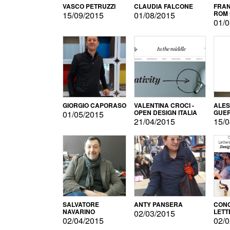
VASCO PETRUZZI
CLAUDIA FALCONE
FRAN
ROM 
15/09/2015
01/08/2015
01/0
GIORGIO CAPORASO
VALENTINA CROCI -
ALE
OPEN DESIGN ITALIA
GUE
01/05/2015
21/04/2015
15/0
SALVATORE
ANTY PANSERA
CON
NAVARINO
LETT
02/03/2015
DESI
02/04/2015
02/0