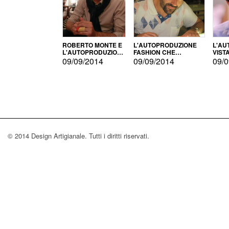
ROBERTO MONTE E
L'AUTOPRODUZIONE
L'AU
L'AUTOPRODUZIONE
FASHION CHE
VIST
CON IL CENSIMENTO
CONQUISTA GLI USA
FARI
09/09/2014
09/09/2014
09/0
© 2014 Design Artigianale. Tutti i diritti riservati.