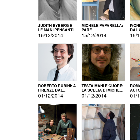
JUDITH BYBERG E
MICHELE PAPARELLA:
IVON
LE MANI PENSANTI
PARÈ
DAL 
CITT
15/12/2014
15/12/2014
15/1
ROBERTO RUBINI: A
TESTA MANI E CUORE:
ROMA
FIRENZE DAL
LA SCELTA DI MICHELE
AUT
PRODOTTO ALLA
BARBERIO
01/12/2014
01/12/2014
01/1
PROMOZIONE