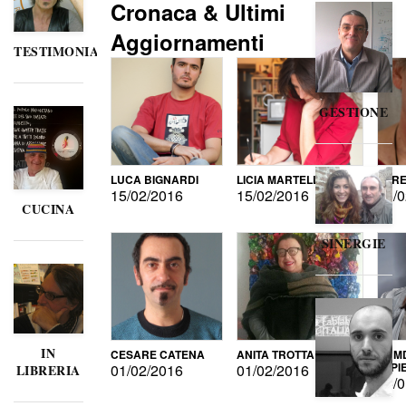
Cronaca & Ultimi
Aggiornamenti
TESTIMONIANZE
GESTIONE
LUCA BIGNARDI
LICIA MARTELLI
LORE
15/02/2016
15/02/2016
15/0
CUCINA
SINERGIE
IN
CESARE CATENA
ANITA TROTTA
GUMD
DI P
01/02/2016
01/02/2016
LIBRERIA
15/0