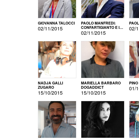
GIOVANNA TALOCCI
PAOLO MANFREDI:
PAOL
CONFARTIGIANTO E IL
02/11/2015
02/1
SONDAGGIO
02/11/2015
NADJA GALLI
MARIELLA BARBARO
PINO
ZUGARO
DOGADDICT
01/1
15/10/2015
15/10/2015