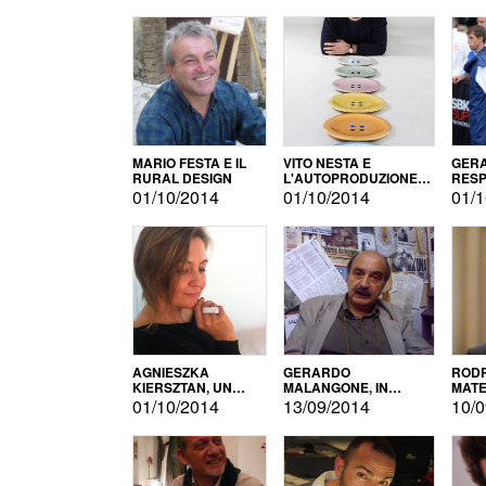
MARIO FESTA E IL
VITO NESTA E
GERA
RURAL DESIGN
L'AUTOPRODUZIONE
RESP
COME RECUPERO DEI
TECN
01/10/2014
01/10/2014
01/1
SIMBOLI
MOTO
AGNIESZKA
GERARDO
RODR
KIERSZTAN, UN
MALANGONE, IN
MATE
MODELLO DI
GIURIA PER IL
01/10/2014
13/09/2014
10/0
AUTOPRODUZIONE
CONCORSO
LETTERARIO