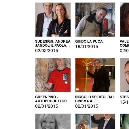
SUDESIGN: ANDREA
GUIDO LA PUCA
VALE
JANDOLI E PAOLA
COMU
16/01/2015
PISAPIA
02/02/2015
02/0
GREENPINO -
NICCOLÒ SPIRITO: DAL
STEF
AUTOPRODUTTORE
CINEMA ALL'
15/1
PER AMORE
AUTOPRODUZIONE
02/01/2015
02/01/2015